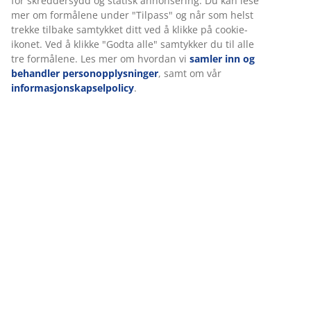
(
151
)
Hos JYSK bruker vi informasjonskapsler (cookies) og mobile
identifikatorer for å sikre en god opplevelse når du besøker
nettsiden vår. Informasjonskapsler samler inn informasjon om
deg for å sikre funksjonalitet, statistikk og relevant
Levering
markedsføring.
Når du godtar markedsførings-informasjonskapslene, deler vi
nettleserdataene dine med markedsføringspartnere (f.eks.
Google, Meta og TikTok) for skreddersydd og statisk
annonsering. Du kan lese mer om formålene under "Tilpass" og
når som helst trekke tilbake samtykket ditt ved å klikke på
cookie-ikonet. Ved å klikke "Godta alle" samtykker du til alle tre
formålene. Les mer om hvordan vi
samler inn og behandler
personopplysninger
, samt om vår
informasjonskapselpolicy
.