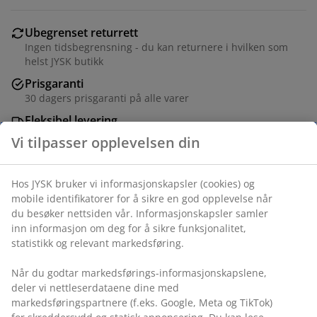
Ubegrenset returrett
Ingen tidsbegrensning - du kan returnere i hvilken som
helst JYSK butikk
Prisgaranti
30 dagers prisgaranti på alle varer
Fleksibel levering
Rask og enkel levering som passer deg
Varenr.: 4544419
Spesifikasjoner
Vi tilpasser opplevelsen din
Omtaler