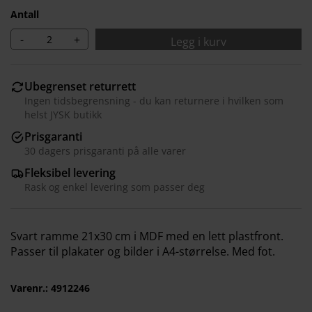
Antall
-
+
Legg i kurv
Ubegrenset returrett
Ingen tidsbegrensning - du kan returnere i hvilken som
helst JYSK butikk
Prisgaranti
30 dagers prisgaranti på alle varer
Vi tilpasser opplevelsen din
Fleksibel levering
Rask og enkel levering som passer deg
Hos JYSK bruker vi informasjonskapsler (cookies) og
mobile identifikatorer for å sikre en god opplevelse når
du besøker nettsiden vår. Informasjonskapsler samler
Svart ramme 21x30 cm i MDF med en lett plastfront.
inn informasjon om deg for å sikre funksjonalitet,
Passer til plakater og bilder i A4-størrelse. Med fot.
statistikk og relevant markedsføring.
Varenr.: 4912246
Når du godtar markedsførings-informasjonskapslene,
deler vi nettleserdataene dine med