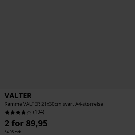
ilbehør og pleie
telys
akener
vermadrasser
pesialmål
elysning
%
amping
yggnetting
arderobeskap
adrassbeskyttere
usholdning
%
%
indusfolie
overomsmøbler
engerammer
arnerommet
%
ardinstenger og tilbehør
engebunner med oppbevaring
ask og stryk
ytilbehør og metervarer
engebunner
jæledyr
arnemadrasser
arnesenger
VALTER
Ramme VALTER 21x30cm svart A4-størrelse
(
104
)
2 for 89,95
64,95 /stk.