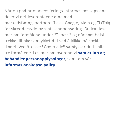
Når du godtar markedsførings-informasjonskapslene,
Gjør uteplassen på terrassen eller balkongen komplett
deler vi nettleserdataene dine med
med UGILT loungebord, passer perfekt for en
markedsføringspartnere (f.eks. Google, Meta og TikTok)
avslappet stemning med litt snacks og kald drikke.
for skreddersydd og statisk annonsering. Du kan lese
Loungebordet har en gjennomsnittlig rangering på 4,4
mer om formålene under "Tilpass" og når som helst
trekke tilbake samtykket ditt ved å klikke på cookie-
av 5 stjerner og vi i JYSK er enige med denne tsjekkiske
ikonet. Ved å klikke "Godta alle" samtykker du til alle
kunden som gir bordet en 5-stjerners vurdering og
tre formålene. Les mer om hvordan vi
samler inn og
beskriver det slik:
behandler personopplysninger
, samt om vår
"Et skandinavisk designmøbel for å slappe av i hagen..."
informasjonskapselpolicy
.
UGILT plantekasse