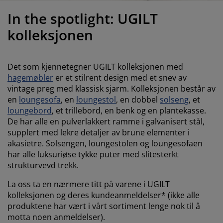
ilbehør og pleie
telys
akener
vermadrasser
pesialmål
elysning
In the spotlight: UGILT
amping
yggnetting
arderobeskap
adrassbeskyttere
usholdning
kolleksjonen
indusfolie
overomsmøbler
engerammer
arnerommet
Det som kjennetegner UGILT kolleksjonen med
ardinstenger og tilbehør
engebunner med oppbevaring
ask og stryk
hagemøbler
er et stilrent design med et snev av
vintage preg med klassisk sjarm. Kolleksjonen består av
ytilbehør og metervarer
en
loungesofa
, en
loungestol
, en dobbel
solseng
, et
engebunner
jæledyr
loungebord
, et trillebord, en benk og en plantekasse.
De har alle en pulverlakkert ramme i galvanisert stål,
arnemadrasser
supplert med lekre detaljer av brune elementer i
akasietre. Solsengen, loungestolen og loungesofaen
arnesenger
har alle luksuriøse tykke puter med slitesterkt
strukturvevd trekk.
La oss ta en nærmere titt på varene i UGILT
kolleksjonen og deres kundeanmeldelser* (ikke alle
produktene har vært i vårt sortiment lenge nok til å
motta noen anmeldelser).