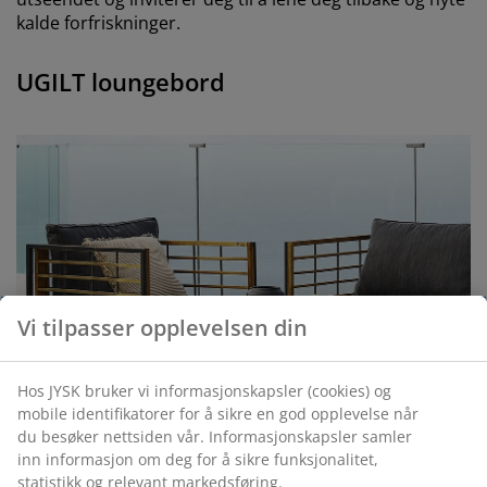
kalde forfriskninger.
UGILT loungebord
Vi tilpasser opplevelsen din
Hos JYSK bruker vi informasjonskapsler (cookies) og
mobile identifikatorer for å sikre en god opplevelse når
du besøker nettsiden vår. Informasjonskapsler samler
inn informasjon om deg for å sikre funksjonalitet,
statistikk og relevant markedsføring.