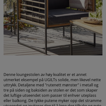
Denne loungestolen av høy kvalitet er et annet
utmerket eksempel på UGILTs solide, men likevel nette
uttrykk. Detaljene med "rutenett mønster" i metall og
tre på siden og baksiden av stolen er det som skaper
det luftige utseendet som passer til enhver uteplass
eller balkong. De tykke putene myker opp det stramme
utseendet og inviterer deg til å lene deg tilbake og nyte