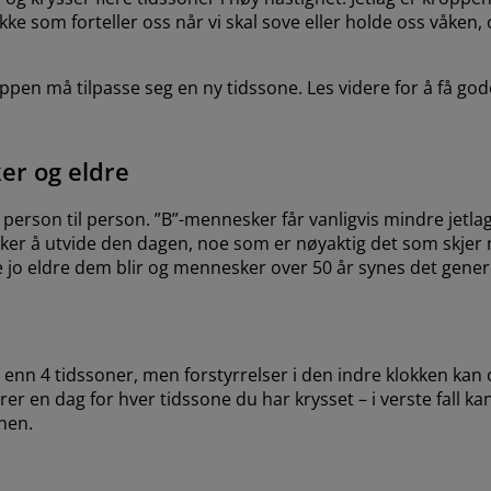
okke som forteller oss når vi skal sove eller holde oss våken, o
ppen må tilpasse seg en ny tidssone. Les videre for å få god
ker og eldre
a person til person. ”B”-mennesker får vanligvis mindre jetla
sker å utvide den dagen, noe som er nøyaktig det som skjer 
e jo eldre dem blir og mennesker over 50 år synes det genere
r enn 4 tidssoner, men forstyrrelser i den indre klokken ka
er en dag for hver tidssone du har krysset – i verste fall kan
nen.