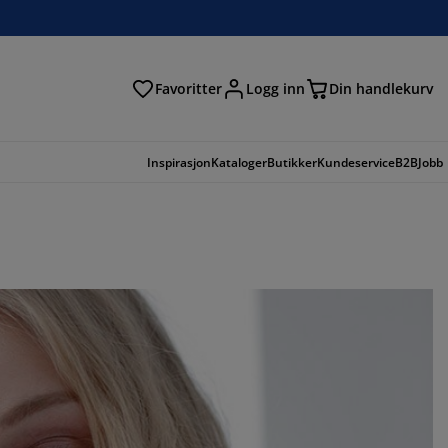
Favoritter
Logg inn
Din handlekurv
Inspirasjon
Kataloger
Butikker
Kundeservice
B2B
Jobb