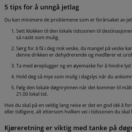
5 tips for å unngå jetlag
Du kan minimere de problemene som er forårsaket av jetlag
Sett klokken til den lokale tidssonen til destinasjo
så raskt som mulig.
Sørg for å få i deg nok veske, da mangel på veske ka
denne drikken er dehydrerende og medfører et uro
Ta med øreplugger og en øyemaske for å hindre lyd o
Hold deg så mye som mulig i dagslys når du ankommer. 
Følg den lokale døgnrytmen når det kommer til måltid 
21.00 lokal tid.
Hvis du skal på en veldig lang reise er det en god idé å 
eller tidligere, alt ettersom hvilken vei i tidssonen du ska
Kjøreretning er viktig med tanke på dø