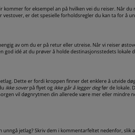
ir kommer for eksempel an på hvilken vei du reiser. Når du r
ler vestover, er det spesielle forholdsregler du kan ta for 
hengig av om du er på retur eller utreise. Når vi reiser østo
r en god idé at du prøver å holde destinasjonsstedets lokal
jetlag. Dette er fordi kroppen finner det enklere å utvide d
 du
ikke sover
på flyet og
ikke går å legger deg
før de lokale.
morgen vil døgnrytmen din allerede være mer eller mindre n
 unngå jetlag? Skriv dem i kommentarfeltet nedenfor, slik a