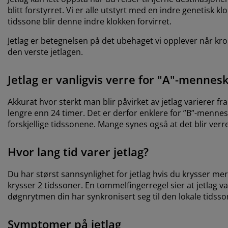
blitt forstyrret. Vi er alle utstyrt med en indre genetisk kl
tidssone blir denne indre klokken forvirret.
Jetlag er betegnelsen på det ubehaget vi opplever når kro
den verste jetlagen.
Jetlag er vanligvis verre for "A"-mennes
Akkurat hvor sterkt man blir påvirket av jetlag varierer fr
lengre enn 24 timer. Det er derfor enklere for ”B”-menne
forskjellige tidssonene. Mange synes også at det blir verr
Hvor lang tid varer jetlag?
Du har størst sannsynlighet for jetlag hvis du krysser me
krysser 2 tidssoner. En tommelfingerregel sier at jetlag var
døgnrytmen din har synkronisert seg til den lokale tidsso
Symptomer på jetlag