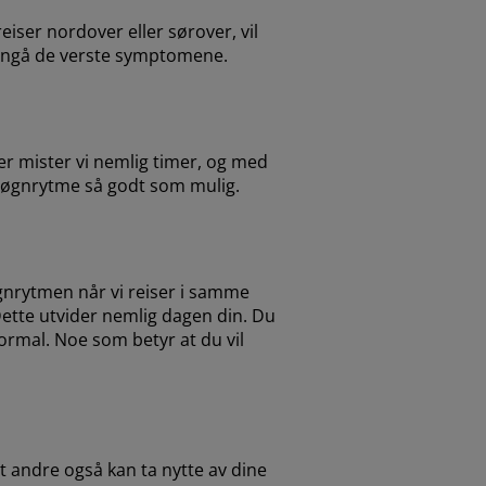
eiser nordover eller sørover, vil
å unngå de verste symptomene.
ver mister vi nemlig timer, og med
e døgnrytme så godt som mulig.
øgnrytmen når vi reiser i samme
 Dette utvider nemlig dagen din. Du
ormal. Noe som betyr at du vil
t andre også kan ta nytte av dine