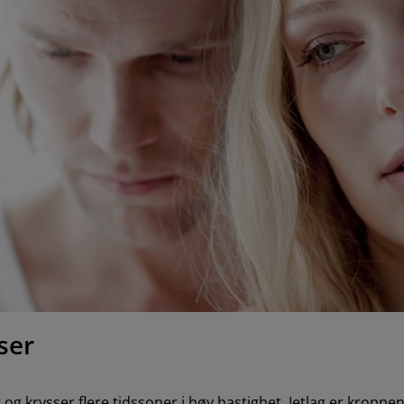
ser
er og krysser flere tidssoner i høy hastighet. Jetlag er krop