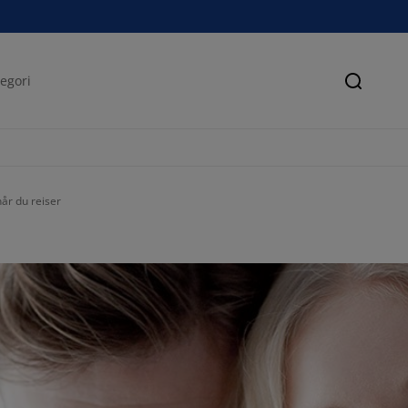
Søk
år du reiser