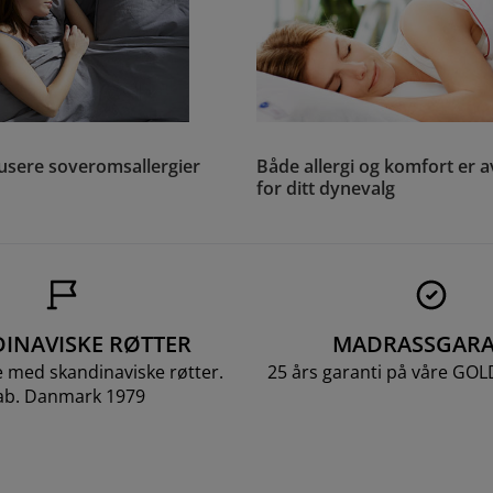
sere soveromsallergier
Både allergi og komfort er 
for ditt dynevalg
INAVISKE RØTTER
MADRASSGARA
e med skandinaviske røtter.
25 års garanti på våre GO
ab. Danmark 1979