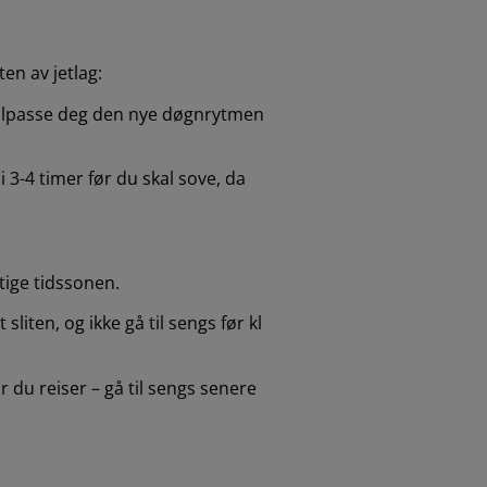
en av jetlag:
å tilpasse deg den nye døgnrytmen
 3-4 timer før du skal sove, da
tige tidssonen.
iten, og ikke gå til sengs før kl
 du reiser – gå til sengs senere