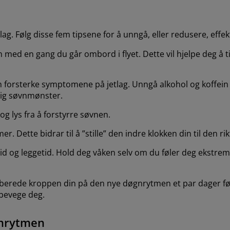
. Følg disse fem tipsene for å unngå, eller redusere, effekt
nen med en gang du går ombord i flyet. Dette vil hjelpe deg 
n forsterke symptomene på jetlag. Unngå alkohol og koffein i
lig søvnmønster.
g lys fra å forstyrre søvnen.
Dette bidrar til å ”stille” den indre klokken din til den rik
og leggetid. Hold deg våken selv om du føler deg ekstremt sl
forberede kroppen din på den nye døgnrytmen et par dager før
l bevege deg.
gnrytmen