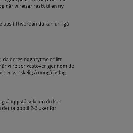
g når vi reiser raskt til en ny
e tips til hvordan du kan unngå
g, da deres døgnrytme er litt
når vi reiser vestover gjennom de
lt er vanskelig å unngå jetlag.
n også oppstå selv om du kun
 det ta opptil 2-3 uker før