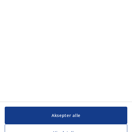
Kategorier
Kategorier
Kundeservice
Kundeservice
JYSK
JYSK
Hovedkontor
Følg JYSK
Aksepter alle