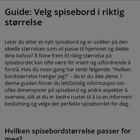
ilbehør og pleie
telys
akener
vermadrasser
pesialmål
elysning
Guide: Velg spisebord i riktig
amping
yggnetting
arderobeskap
adrassbeskyttere
usholdning
størrelse
indusfolie
overomsmøbler
engerammer
arnerommet
Leter du etter et nytt spisebord og er usikker på den
ardinstenger og tilbehør
engebunner med oppbevaring
ask og stryk
ideelle størrelsen som vil passe til hjemmet og dekke
dine behov? Å finne frem til riktig størrelse på
ytilbehør og metervarer
spisebordet kan ofte være litt vrient og utfordrende å
engebunner
jæledyr
forstå. Hvis du noen gang har tenkt følgende:
"Hvilken
bordstørrelse trenger jeg?" – da er du ikke alene. I
arnemadrasser
denne guiden finner du lettfattelig informasjon om
ulike dimensjoner på spisebord og andre aspekter å
arnesenger
overveie, slik at du er bedre rustet til å ta en informert
beslutning og velge det perfekte spisebordet for deg.
Hvilken spisebordstørrelse passer for
meg?