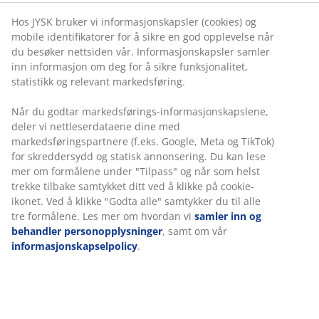
på at spisestuestoler også spille en viktig rolle i å finne
riktig bord. De fleste spisebord faller innenfor en
Hos JYSK bruker vi informasjonskapsler (cookies) og
standard høyde på 75 cm og spisestoler en standard
mobile identifikatorer for å sikre en god opplevelse når
setehøyde på 45-48 cm. Dette betyr at i de fleste
du besøker nettsiden vår. Informasjonskapsler samler
tilfeller er et potensielt misforhold mellom de to ikke
inn informasjon om deg for å sikre funksjonalitet,
noe du trenger å bekymre deg for. Det er imidlertid
statistikk og relevant markedsføring.
verdt å huske på da små variasjoner i enten
Når du godtar markedsførings-informasjonskapslene,
spisebordet eller spisestuestolene kan bety at de ikke
deler vi nettleserdataene dine med
passer sammen på den måten du forventer, og det er
markedsføringspartnere (f.eks. Google, Meta og TikTok)
alltid bedre å være klar over dette på forhånd.
for skreddersydd og statisk annonsering. Du kan lese
Et eksempel på en slik mismatch kan være en
mer om formålene under "Tilpass" og når som helst
trekke tilbake samtykket ditt ved å klikke på cookie-
spisestuestol med armlener som blir gradvis høyere
ikonet. Ved å klikke "Godta alle" samtykker du til alle
mot baksiden, denne spisestuestolen passer kanskje
tre formålene. Les mer om hvordan vi
samler inn og
ikke helt under spisebordet. Et annet eksempel kan
behandler personopplysninger
, samt om vår
være et spisebord med et unikt design der bena legger
informasjonskapselpolicy
.
visse begrensninger på hvordan spisestolene skal
passe under det.