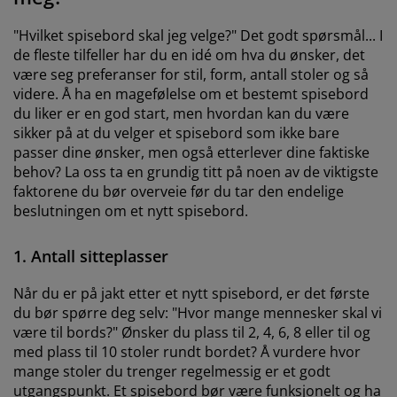
"Hvilket spisebord skal jeg velge?" Det godt spørsmål... I
de fleste tilfeller har du en idé om hva du ønsker, det
være seg preferanser for stil, form, antall stoler og så
videre. Å ha en magefølelse om et bestemt spisebord
du liker er en god start, men hvordan kan du være
sikker på at du velger et spisebord som ikke bare
passer dine ønsker, men også etterlever dine faktiske
behov? La oss ta en grundig titt på noen av de viktigste
faktorene du bør overveie før du tar den endelige
beslutningen om et nytt spisebord.
1. Antall sitteplasser
Når du er på jakt etter et nytt spisebord, er det første
du bør spørre deg selv: "Hvor mange mennesker skal vi
være til bords?" Ønsker du plass til 2, 4, 6, 8 eller til og
med plass til 10 stoler rundt bordet? Å vurdere hvor
mange stoler du trenger regelmessig er et godt
utgangspunkt. Et spisebord bør være funksjonelt og ha