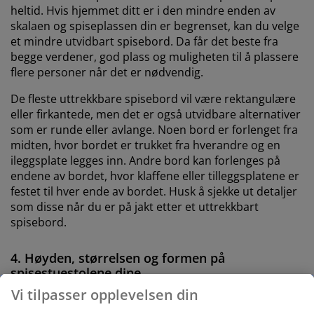
heltid. Hvis hjemmet ditt er i den mindre enden av
skalaen og spiseplassen din er begrenset, kan du velge
et mindre utvidbart spisebord. Da får det beste fra
begge verdener, god plass og muligheten til å plassere
flere personer når det er nødvendig.
De fleste uttrekkbare spisebord vil være rektangulære
eller firkantede, men det er også utvidbare alternativer
som er runde eller avlange. Noen bord er forlenget fra
midten, hvor bordet er trukket fra hverandre og en
ileggsplate legges inn. Andre bord kan forlenges på
endene av bordet, hvor klaffene eller tilleggsplatene er
festet til hver ende av bordet. Husk å sjekke ut detaljer
som disse når du er på jakt etter et uttrekkbart
spisebord.
4. Høyden, størrelsen og formen på
spisestuestolene dine
Vi tilpasser opplevelsen din
Når du ønsker å kjøpe er nytt spisebord, bør du huske