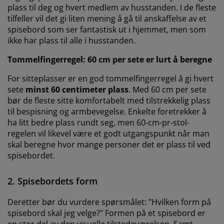
plass til deg og hvert medlem av husstanden. I de fleste
tilfeller vil det gi liten mening å gå til anskaffelse av et
spisebord som ser fantastisk ut i hjemmet, men som
ikke har plass til alle i husstanden.
Tommelfingerregel: 60 cm per sete er lurt å beregne
For sitteplasser er en god tommelfingerregel å gi hvert
sete
minst 60 centimeter plass
. Med 60 cm per sete
bør de fleste sitte komfortabelt med tilstrekkelig plass
til bespisning og armbevegelse. Enkelte foretrekker å
ha litt bedre plass rundt seg, men 60-cm-pr-stol-
regelen vil likevel være et godt utgangspunkt når man
skal beregne hvor mange personer det er plass til ved
spisebordet.
2. Spisebordets form
Deretter bør du vurdere spørsmålet: "Hvilken form på
spisebord skal jeg velge?" Formen på et spisebord er
en stor del av den visuelle tilstedeværelsen. Samt