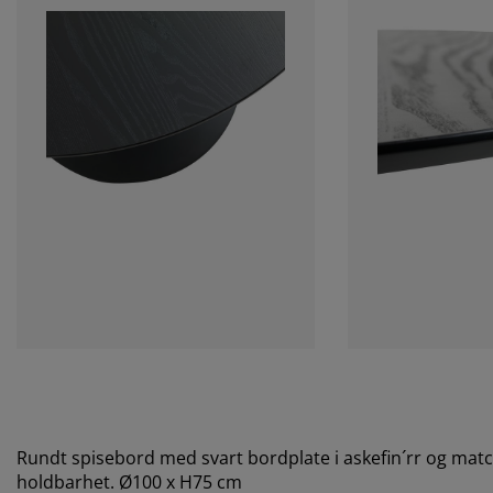
Rundt spisebord med svart bordplate i askefin´rr og match
holdbarhet. Ø100 x H75 cm