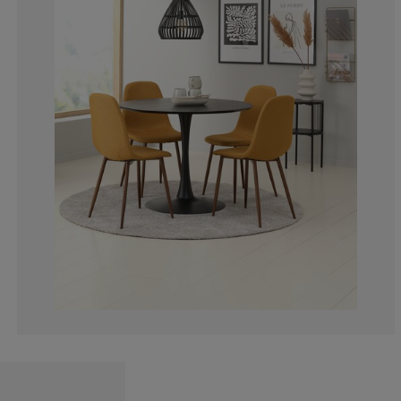
10.68376068376
2.136752136752
1.709401709401
3.418803418803