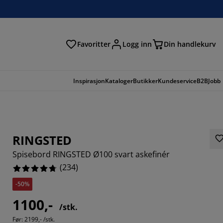
Favoritter
Logg inn
Din handlekurv
Inspirasjon
Kataloger
Butikker
Kundeservice
B2B
Jobb
RINGSTED
Spisebord RINGSTED Ø100 svart askefinér
(
234
)
-50%
1100,-
/stk.
204%
Før:
2199,- /stk.