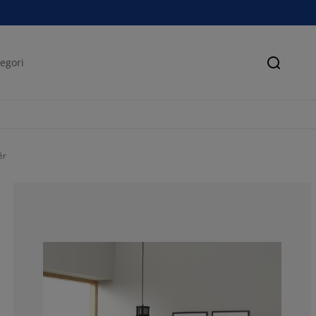
Søk
ér
82.05128205128