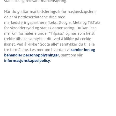
statistikk og relevant markedsføring.
Når du godtar markedsførings-informasjonskapslene,
deler vi nettleserdataene dine med
markedsføringspartnere (f.eks. Google, Meta og TikTok)
for skreddersydd og statisk annonsering. Du kan lese
Fremhev stuens høyde med lange
mer om formålene under "Tilpass" og når som helst
gardiner
trekke tilbake samtykket ditt ved å klikke på cookie-
ikonet. Ved å klikke "Godta alle" samtykker du til alle
tre formålene. Les mer om hvordan vi
samler inn og
Har du en stue med god takhøyde, kan du understreke
behandler personopplysninger
, samt om vår
rommets takhøyde ved å la lange gardiner starte et
informasjonskapselpolicy
.
stykke over vinduet. Rom med god takhøyde virker
større og romsligere. Derfor er lange gardiner i stuen,
som går fra gulv til tak, et opplagt valg til mindre stuer
med god takhøyde.
Tips:
Få gardinene dine sydd etter spesialmål, så er du
sikker på at de passer perfekt