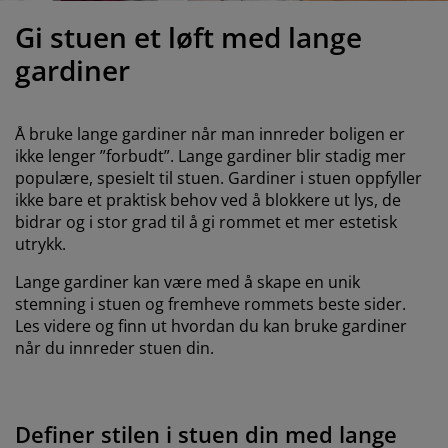
ilbehør og pleie
telys
akener
vermadrasser
pesialmål
elysning
Gi stuen et løft med lange
amping
yggnetting
arderobeskap
adrassbeskyttere
usholdning
gardiner
indusfolie
overomsmøbler
engerammer
arnerommet
Å bruke lange gardiner når man innreder boligen er
ardinstenger og tilbehør
engebunner med oppbevaring
ask og stryk
ikke lenger ”forbudt”. Lange gardiner blir stadig mer
populære, spesielt til stuen. Gardiner i stuen oppfyller
ytilbehør og metervarer
ikke bare et praktisk behov ved å blokkere ut lys, de
engebunner
jæledyr
bidrar og i stor grad til å gi rommet et mer estetisk
utrykk.
arnemadrasser
Lange gardiner kan være med å skape en unik
arnesenger
stemning i stuen og fremheve rommets beste sider.
Les videre og finn ut hvordan du kan bruke gardiner
når du innreder stuen din.
Definer stilen i stuen din med lange