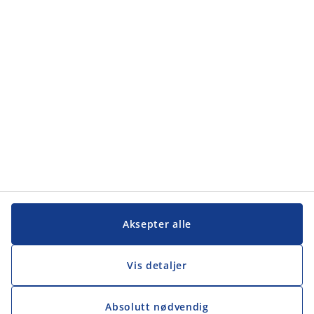
Kategorier
Kundeservice
Kundeservice
JYSK
JYSK
Hovedkontor
Følg JYSK
Aksepter alle
Vis detaljer
Absolutt nødvendig