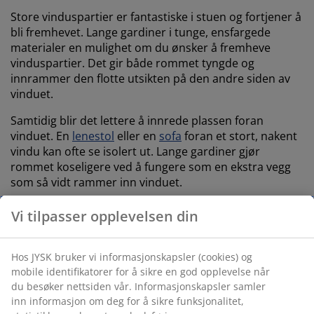
Store vinduspartier er fantastiske i stuen og fortjener å
bli fremhevet. Lange gardiner i tunge, ensfargede
materialer en mulighet om du ønsker å fremheve
vinduspartier. Det gir både rommet tyngde og
innrammer den flotte utsikten på den andre siden av
vinduet.
Samtidig blir det lettere å innrede plassen foran
vinduet. En
lenestol
eller en
sofa
foran et stort, nakent
vindu kan ofte se isolert ut. Lange gardiner gjør
rommet koseligere ved å fungere som en ekstra vegg
som så vidt rammer inn vinduet.
Vi tilpasser opplevelsen din
Hos JYSK bruker vi informasjonskapsler (cookies) og
mobile identifikatorer for å sikre en god opplevelse når
du besøker nettsiden vår. Informasjonskapsler samler
inn informasjon om deg for å sikre funksjonalitet,