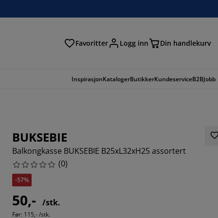
Favoritter
Logg inn
Din handlekurv
Inspirasjon
Kataloger
Butikker
Kundeservice
B2B
Jobb
BUKSEBIE
Balkongkasse BUKSEBIE B25xL32xH25 assortert
(
0
)
-57%
50,-
/stk.
Før:
115,- /stk.