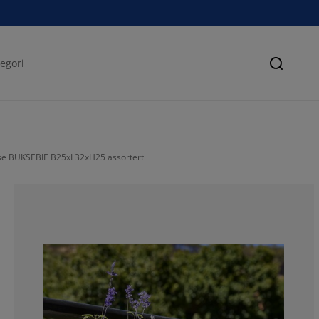
Søk
se BUKSEBIE B25xL32xH25 assortert