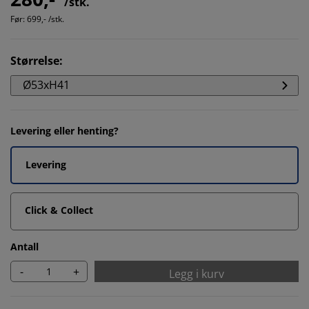
/stk.
Før:
699,- /stk.
Størrelse
:
Ø53xH41
Levering eller henting?
Levering
Click & Collect
Antall
-
+
Legg i kurv