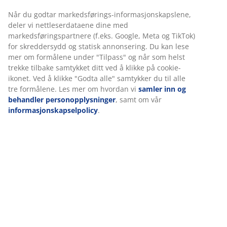
Stor, antrasittgrå utepotte i frostsikker stenmel. Med
denne utepotten kan du enkelt og elegant vise frem
plantene dine. Et dreneringshull kan enkelt lages for å
sikre at overflødig vann kan renne bort. Ø53 x H41 cm
Varenr.: 6426040
Spesifikasjoner
Omtaler
(
126
)
Vi tilpasser opplevelsen din
Levering