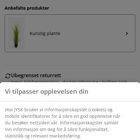
Anbefalte produkter
Kunstig plante
Ubegrenset returrett
Ingen tidsbegrensning - du kan returnere i hvilken som
helst JYSK butikk
Prisgaranti
30 dagers prisgaranti på alle varer
Fleksibel levering
Rask og enkel levering som passer deg