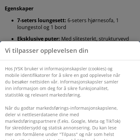
Egenskaper
7-seters loungesett:
6-seters hjørnesofa, 1
loungestol og 1 bord
Eksklusive puter:
Med slitesterkt, strukturvevd
trekk
Bordplate i DURAWOOD® komposittre:
Naturlig
treutseende, vedlikeholdsfri
Aluminiumsramme:
Rustbestandig og lett
Vaskbart trekk:
Putetrekket kan tas av og vaskes
på 30°C
Enkelt vedlikehold:
Materialer som krever lite
eller ingen vedlikehold
JUTLANDIA®:
Skandinavisk utemiljø
7-seters loungesett