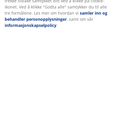
Settet består av en 6-seters hjørnesofa, 1 loungestol og
1 bord. De matchende loungemøblene har god plass til
opptil 7 personer
.
Eksklusive puter
De medfølgende eksklusive sete- og ryggputene lar deg
lene deg tilbake og slappe av med høy komfort. Putene
har et slitesterkt, strukturvevd trekk som gjør dem
motstandsdyktige mot slitasje. Oppbevar putene
innendørs når de ikke er i bruk for å beskytte dem mot
vær og vind og forlenge levetiden.
Bordplate i DURAWOOD® komposittre
Loungebordet har en bordplate laget av
DURAWOOD®-komposittre. Det har utseendet og
teksturen til naturlig tre uten behov for vedlikehold.
Det er laget av en blanding av FSC®-hardtrefiber og
plast, som danner et sterkt og slitesterkt materiale.
DURAWOOD®-komposittre er værbestandig, noe som
betyr at det tåler eksponering for sol, fuktighet og
temperaturendringer