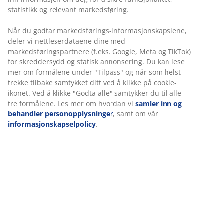
ruster. B91 x L149 x H75 cm
Varenr.: 3726137
Monteringsanvisning
Spesifikasjoner
Omtaler
(
15
)
Vi tilpasser opplevelsen din
Om merket