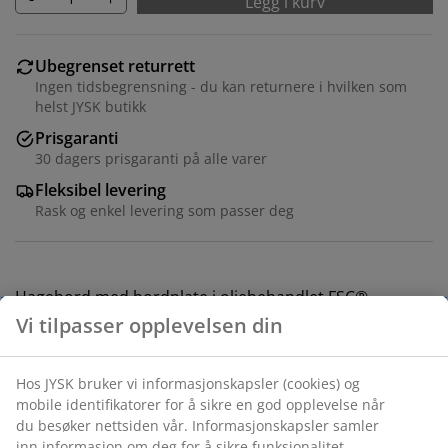
Legg i kurv
Ubegrenset returrett
Ingen tidsbegrensning - du kan returnere i hvilken som
helst JYSK butikk
Prisgaranti
30 dagers prisgaranti på alle varer
Fleksibel levering
Rask og enkel levering som passer deg
Hagebord med bordplate i oljebehandlet FSC®-
hardtre. Mørkegrå ramme og ben i pulverlakkert
aluminium. Det slitesterke treverket er behandlet med
olje for å beskytte det og fremheve den naturlige
fargen. Regelmessig oljebehandling anbefales for å
bevare fargen og beskytte treverket mot fukt.
Aluminium er et lett og robust materiale som ikke