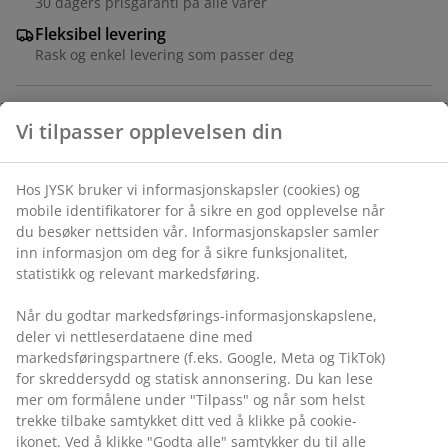
30 dagers prisgaranti på alle varer
Fleksibel levering
Rask og enkel levering som passer deg
Rundt hagebord i hvitoljet FSC®-sertifisert hardtre. Det
slitesterke treverket er behandlet med hvitolje for å
beskytte det og gi det en lysere farge. Regelmessig
oljebehandling anbefales for å bevare fargen og
beskytte mot fuktighet. Ø120 x H77 cm
Varenr.: 3725156
Monteringsanvisning