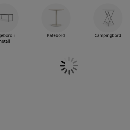
gså hagestolene som passer til det nye hagebordet ditt. Se
ebord i
Kafebord
Campingbord
metall