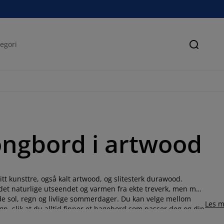
Søk
ngbord i artwood
itt kunsttre, også kalt artwood, og slitesterk durawood.
 det naturlige utseendet og varmen fra ekte treverk, men med
åde sol, regn og livlige sommerdager. Du kan velge mellom
Les m
ign, slik at du alltid finner et hagebord som passer deg og din