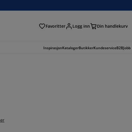
Favoritter
Logg inn
Din handlekurv
Inspirasjon
Kataloger
Butikker
Kundeservice
B2B
Jobb
er