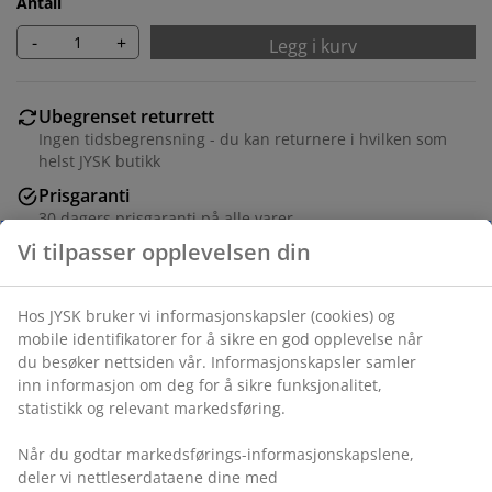
Antall
-
+
Legg i kurv
Ubegrenset returrett
Ingen tidsbegrensning - du kan returnere i hvilken som
helst JYSK butikk
Prisgaranti
30 dagers prisgaranti på alle varer
Fleksibel levering
Rask og enkel levering som passer deg
Varenr.: 5530120
Monteringsanvisning