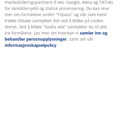
Spesifikasjoner
Omtaler
(
326
)
Levering