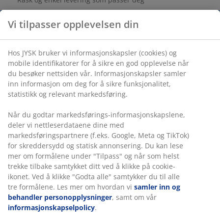
Vi tilpasser opplevelsen din
Stål og herdet glass. B50 x H150 x D35 cm
Hos JYSK bruker vi informasjonskapsler (cookies) og
Varenr.: 3670449
mobile identifikatorer for å sikre en god opplevelse når
du besøker nettsiden vår. Informasjonskapsler samler
Monteringsanvisning
inn informasjon om deg for å sikre funksjonalitet,
statistikk og relevant markedsføring.
Når du godtar markedsførings-informasjonskapslene,
Spesifikasjoner
deler vi nettleserdataene dine med
markedsføringspartnere (f.eks. Google, Meta og TikTok)
for skreddersydd og statisk annonsering. Du kan lese
mer om formålene under "Tilpass" og når som helst
Omtaler
trekke tilbake samtykket ditt ved å klikke på cookie-
(
42
)
ikonet. Ved å klikke "Godta alle" samtykker du til alle
tre formålene. Les mer om hvordan vi
samler inn og
behandler personopplysninger
, samt om vår
informasjonskapselpolicy
.
Levering