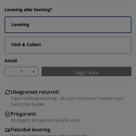
Levering eller henting?
Levering
Click & Collect
Antall
-
+
Legg i kurv
Ubegrenset returrett
Ingen tidsbegrensning - du kan returnere i hvilken som
helst JYSK butikk
Prisgaranti
30 dagers prisgaranti på alle varer
Fleksibel levering
Rask og enkel levering som passer deg