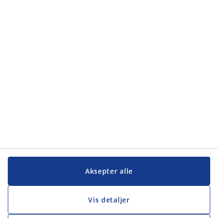
Kategorier
Kategorier
Kundeservice
Kundeservice
JYSK
JYSK
Hovedkontor
Følg JYSK
Aksepter alle
Vis detaljer