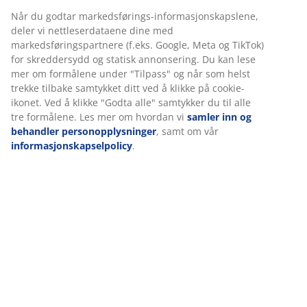
Varenr.: 3690498
Monteringsanvisning
Spesifikasjoner
Omtaler
(
336
)
Om merket
Levering