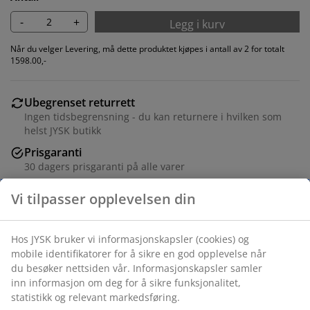
-
+
Legg i kurv
Når du velger Levering, må dette produktet kjøpes i antall av 2 for totalt
1598.00,-
Ubegrenset returrett
Ingen tidsbegrensning - du kan returnere i hvilken som
helst JYSK butikk
Prisgaranti
30 dagers prisgaranti på alle varer
Fleksibel levering
Rask og enkel levering som passer deg
Spisestol med svart formstøpt sete og matchende
fastmontert pute med stofftrekk. Ben i massiv eik.
Treet er lakkert for forlenget holdbarhet.