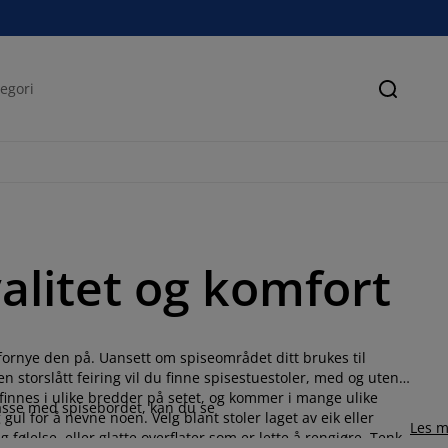
Søk
alitet og komfort
fornye den på. Uansett om spiseområdet ditt brukes til
 storslått feiring vil du finne spisestuestoler, med og uten
finnes i ulike bredder på setet, og kommer i mange ulike
passe med spisebordet, kan du se
 gul for å nevne noen. Velg blant stoler laget av eik eller
Les m
 følelse, eller glatte overflater som er lette å rengjøre. Tenk