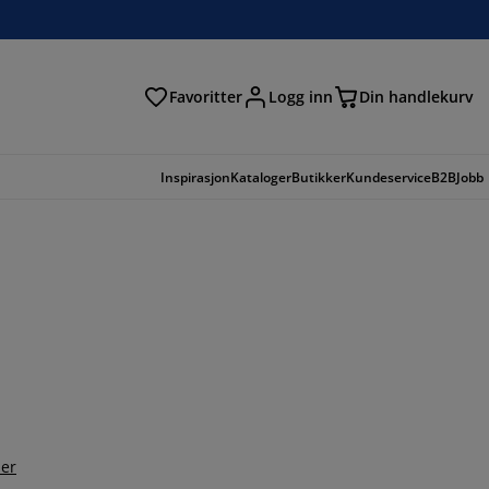
Favoritter
Logg inn
Din handlekurv
Inspirasjon
Kataloger
Butikker
Kundeservice
B2B
Jobb
er