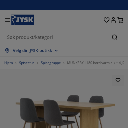
Senger og madrasser
Inngangsparti
Oppbevaring
Spisestue
Baderom
Gardiner
Soverom
Interiør
Kontor
Hage
Stue
Søk
s alle
s alle
s alle
s alle
s alle
s alle
s alle
s alle
s alle
s alle
s alle
Velg din JYSK-butikk
adrasser
ammemadrasser
åndklær
ontormøbler
ofaer
ord
arderobe
ntremøbler
erdigsydde gardiner
agemøbler
ekorasjon
Hjem
Spisestue
Spisegruppe
MUNKEBY L180 bord varm eik + 4 JONS
enger
endbare madrasser
kstiler
ppbevaring
toler
toler
ppbevaring
il veggen
ullegardiner
ageputer
kstiler
tendørsoppbevaring
yner
kummadrasser
aderomstilbehør
ord
ppbevaring
ntremøbler
måoppbevaring
amellgardiner
l bordet
olskjerming til uteplassen
ilbehør og pleie
odeputer
ontinentalsenger
ask og stryk
ppbevaring
måoppbevaring
kstiler
ersienner
il veggen
agetilbehør
V benker
ilbehør og pleie
engetøy
egulerbare senger
lisségardiner
jøkken