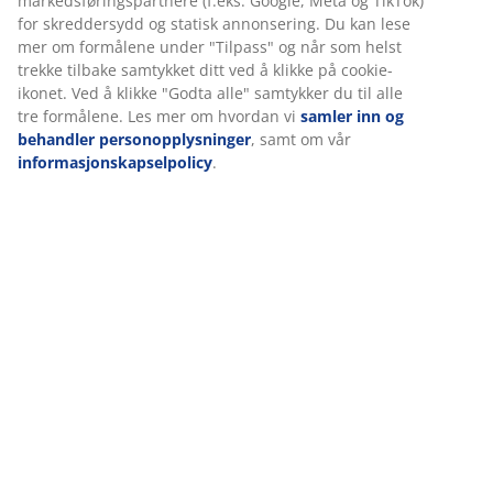
markedsføringspartnere (f.eks. Google, Meta og TikTok)
Spesifikasjoner
for skreddersydd og statisk annonsering. Du kan lese
mer om formålene under "Tilpass" og når som helst
trekke tilbake samtykket ditt ved å klikke på cookie-
ikonet. Ved å klikke "Godta alle" samtykker du til alle
Omtaler
tre formålene. Les mer om hvordan vi
samler inn og
(
0
)
behandler personopplysninger
, samt om vår
informasjonskapselpolicy
.
Levering