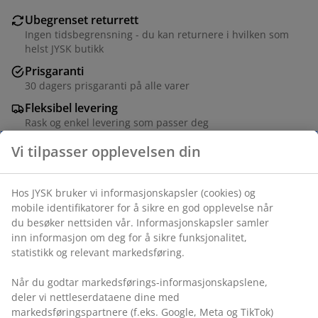
Ubegrenset returrett
Ingen tidsbegrensning - du kan returnere i hvilken som
helst JYSK butikk
Prisgaranti
30 dagers prisgaranti på alle varer
Fleksibel levering
Rask og enkel levering som passer deg
Vi tilpasser opplevelsen din
Stål. B80 x H81 x D26 cm
Hos JYSK bruker vi informasjonskapsler (cookies) og
Varenr.: 3690549
mobile identifikatorer for å sikre en god opplevelse når
du besøker nettsiden vår. Informasjonskapsler samler
Monteringsanvisning
inn informasjon om deg for å sikre funksjonalitet,
statistikk og relevant markedsføring.
Når du godtar markedsførings-informasjonskapslene,
Spesifikasjoner
deler vi nettleserdataene dine med