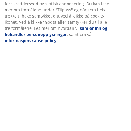
markedsføringspartnere (f.eks. Google, Meta og TikTok)
for skreddersydd og statisk annonsering. Du kan lese
mer om formålene under "Tilpass" og når som helst
Omtaler
trekke tilbake samtykket ditt ved å klikke på cookie-
(
444
)
ikonet. Ved å klikke "Godta alle" samtykker du til alle tre
formålene. Les mer om hvordan vi
samler inn og
behandler personopplysninger
, samt om vår
informasjonskapselpolicy
.
Levering