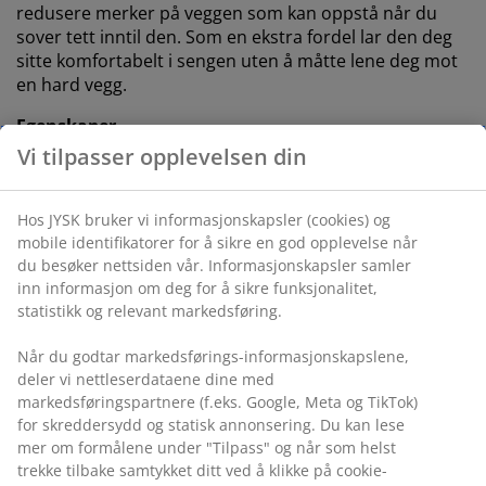
redusere merker på veggen som kan oppstå når du
sover tett inntil den. Som en ekstra fordel lar den deg
sitte komfortabelt i sengen uten å måtte lene deg mot
en hard vegg.
Egenskaper
Vi tilpasser opplevelsen din
Størrelse:
B120 x H124 x D11 cm
Montering:
Plasseres på gulvet og mot veggen
Hos JYSK bruker vi informasjonskapsler (cookies) og
mobile identifikatorer for å sikre en god opplevelse når
Farge:
Grå-23
du besøker nettsiden vår. Informasjonskapsler samler
OEKO-TEX® STANDARD 100:
Testet for skadelige
inn informasjon om deg for å sikre funksjonalitet,
stoffer
statistikk og relevant markedsføring.
FSC® 100%:
Treverket og skogbaserte materialer i
Når du godtar markedsførings-informasjonskapslene,
dette produktet kommer fra ansvarlig forvaltede,
deler vi nettleserdataene dine med
FSC®-sertifiserte skoger.
markedsføringspartnere (f.eks. Google, Meta og TikTok)
for skreddersydd og statisk annonsering. Du kan lese
DREAMZONE®:
Kvalitetsmadrasser og senger til
mer om formålene under "Tilpass" og når som helst
en fornuftig pris, eksklusivt tilgjengelig hos JYSK
trekke tilbake samtykket ditt ved å klikke på cookie-