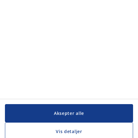
Kategorier
Kategorier
Kundeservice
Kundeservice
JYSK
JYSK
Hovedkontor
Følg JYSK
Aksepter alle
Vis detaljer