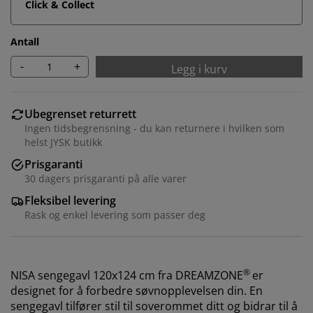
Click & Collect
Antall
-
+
Legg i kurv
Ubegrenset returrett
Ingen tidsbegrensning - du kan returnere i hvilken som
helst JYSK butikk
Prisgaranti
30 dagers prisgaranti på alle varer
Fleksibel levering
Rask og enkel levering som passer deg
®
NISA sengegavl 120x124 cm fra
DREAMZONE
er
designet for å forbedre søvnopplevelsen din. En
sengegavl tilfører stil til soverommet ditt og bidrar til å