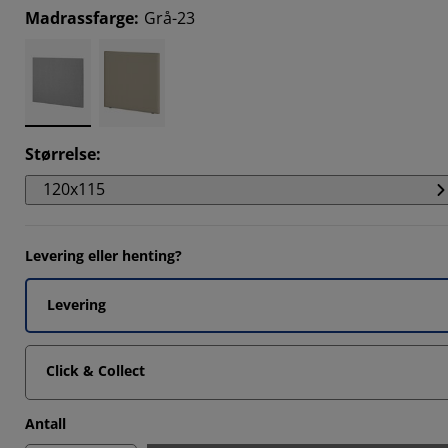
9695%
Madrassfarge
:
Grå-23
2121%
0303%
5151%
Størrelse
:
120x115
Levering eller henting?
Levering
Click & Collect
Antall