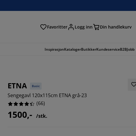
Favoritter
Logg inn
Din handlekurv
Inspirasjon
Kataloger
Butikker
Kundeservice
B2B
Jobb
ETNA
Basic
Sengegavl 120x115cm ETNA grå-23
(
66
)
1500,-
/stk.
6363%