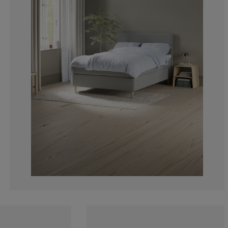
19.69696969696
12.12121212121
3.030303030303
1.515151515151