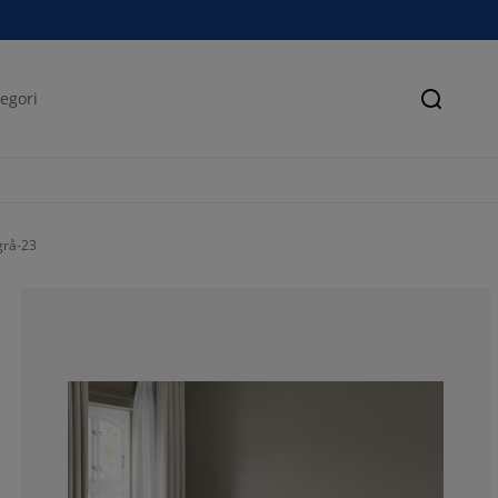
Søk
grå-23
63.6363636363