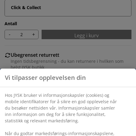
Click & Collect
Antall
-
+
Legg i kurv
Ubegrenset returrett
Ingen tidsbegrensning - du kan returnere i hvilken som
helst JYSK butikk
Prisgaranti
30 dagers prisgaranti på alle varer
Fleksibel levering
Rask og enkel levering som passer deg
Varenr.: 1070744