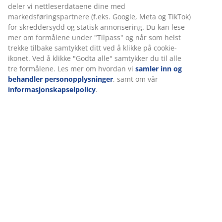
Spesifikasjoner
Omtaler
(
0
)
Om merket
Vi tilpasser opplevelsen din
Levering
Hos JYSK bruker vi informasjonskapsler (cookies) og mobile identi
å sikre en god opplevelse når du besøker nettsiden vår. Informa
samler inn informasjon om deg for å sikre funksjonalitet, statist
relevant markedsføring.