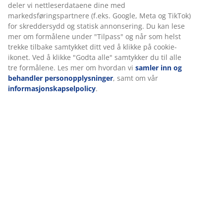
deler vi nettleserdataene dine med
markedsføringspartnere (f.eks. Google, Meta og TikTok)
Spesifikasjoner
for skreddersydd og statisk annonsering. Du kan lese
mer om formålene under "Tilpass" og når som helst
trekke tilbake samtykket ditt ved å klikke på cookie-
ikonet. Ved å klikke "Godta alle" samtykker du til alle
Omtaler
tre formålene. Les mer om hvordan vi
samler inn og
behandler personopplysninger
, samt om vår
(
71
)
informasjonskapselpolicy
.
Om merket
Levering