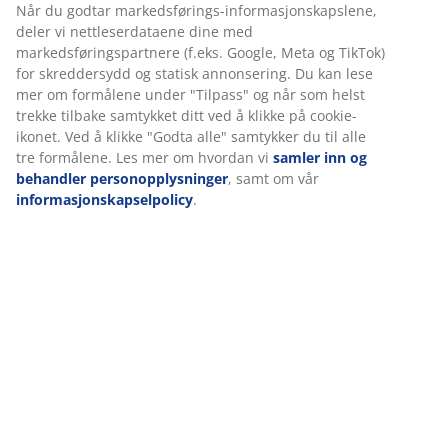
Varenr.: 1634563
Spesifikasjoner
Vi tilpasser opplevelsen din
Hos JYSK bruker vi informasjonskapsler (cookies) og mobile
Omtaler
identifikatorer for å sikre en god opplevelse når du besøker
nettsiden vår. Informasjonskapsler samler inn informasjon om 
(
27
)
for å sikre funksjonalitet, statistikk og relevant markedsføring.
Når du godtar markedsførings-informasjonskapslene, deler vi
nettleserdataene dine med markedsføringspartnere (f.eks. Goog
Om merket
Meta og TikTok) for skreddersydd og statisk annonsering. Du ka
lese mer om formålene under "Tilpass" og når som helst trekke
tilbake samtykket ditt ved å klikke på cookie-ikonet. Ved å klikke
Levering
"Godta alle" samtykker du til alle tre formålene. Les mer om
hvordan vi
samler inn og behandler personopplysninger
, samt
vår
informasjonskapselpolicy
.