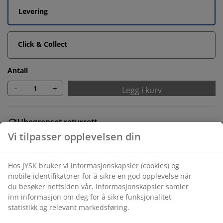
Levering
Click & Collect
Antall
-
+
Legg i kurv
Ubegrenset returrett
Ingen tidsbegrensning - du kan returnere i hvilken som
helst JYSK butikk
Prisgaranti
30 dagers prisgaranti på alle varer
Fleksibel levering
Rask og enkel levering som passer deg