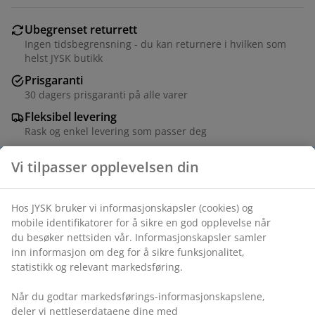
Ubegrenset returrett
Ingen tidsbegrensning - du kan returnere i hvilken som
helst JYSK butikk
Prisgaranti
30 dagers prisgaranti på alle varer
Fleksibel levering
Rask og enkel levering som passer deg
Pakke med 5 klassiske hvite kleshengere i tre og stål.
Med hakk for plagg med stropper. Designet for bruk
med tørre klær kun. B1 x L45 x H23 cm
Varenr.: 4912458