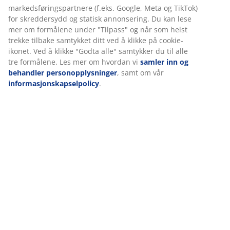
Spesifikasjoner
Omtaler
(
47
)
Levering