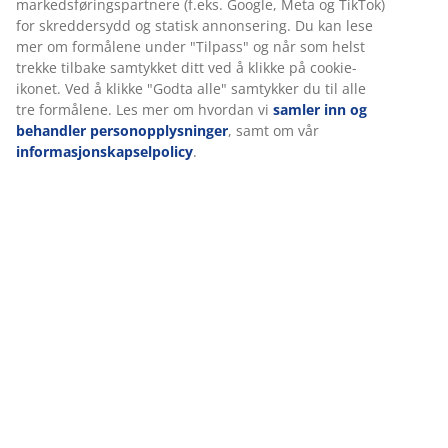
identifikatorer for å sikre en god opplevelse når du besøker
nettsiden vår. Informasjonskapsler samler inn informasjon
Spesifikasjoner
om deg for å sikre funksjonalitet, statistikk og relevant
markedsføring.
Når du godtar markedsførings-informasjonskapslene, deler vi
Omtaler
nettleserdataene dine med markedsføringspartnere (f.eks.
Google, Meta og TikTok) for skreddersydd og statisk
(
934
)
annonsering. Du kan lese mer om formålene under "Tilpass"
og når som helst trekke tilbake samtykket ditt ved å klikke på
cookie-ikonet. Ved å klikke "Godta alle" samtykker du til alle
Levering
tre formålene. Les mer om hvordan vi
samler inn og
behandler personopplysninger
, samt om vår
informasjonskapselpolicy
.