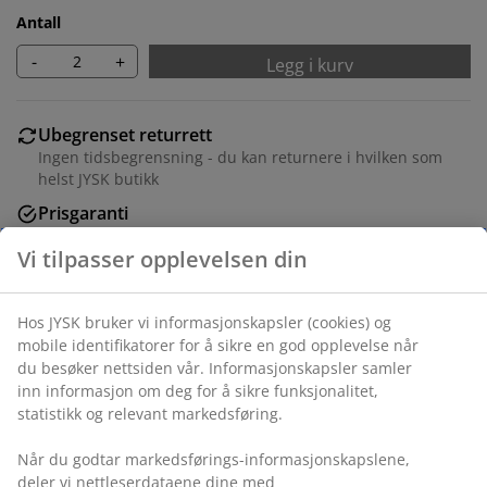
Antall
-
+
Legg i kurv
Ubegrenset returrett
Ingen tidsbegrensning - du kan returnere i hvilken som
helst JYSK butikk
Prisgaranti
30 dagers prisgaranti på alle varer
Fleksibel levering
Rask og enkel levering som passer deg
Ramme 30x40 cm i mørk trefinèr med en lett
plastfront. B30 x H40 cm
Varenr.: 4912591