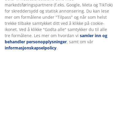
Spesifikasjoner
Omtaler
(
9
)
Levering