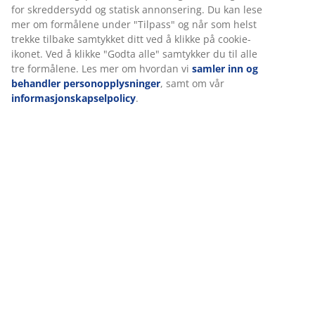
Omtaler
(
242
)
Levering
Vi tilpasser opplevelsen din
Hos JYSK bruker vi informasjonskapsler (cookies) og mobile ident
for å sikre en god opplevelse når du besøker nettsiden vår.
Informasjonskapsler samler inn informasjon om deg for å sikre
funksjonalitet, statistikk og relevant markedsføring.
Når du godtar markedsførings-informasjonskapslene, deler vi
nettleserdataene dine med markedsføringspartnere (f.eks. Goog
og TikTok) for skreddersydd og statisk annonsering. Du kan les
formålene under "Tilpass" og når som helst trekke tilbake samtyk
ved å klikke på cookie-ikonet. Ved å klikke "Godta alle" samtykker 