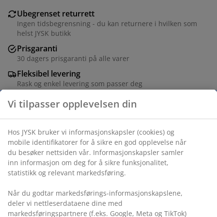
Ubegrenset returrett
Ingen tidsbegrensning - du kan returnere i hvilken som
helst JYSK butikk
Prisgaranti
30 dagers prisgaranti på alle varer
Fleksibel levering
Rask og enkel levering som passer deg
Fløyelstrekk og massivt tre. Med oppbevaringsrom. B95
x H45 x D37 cm
Varenr.: 3690454
Monteringsanvisning
Spesifikasjoner