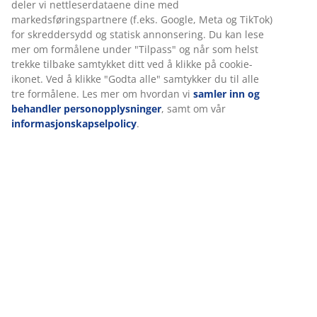
informasjon om deg for å sikre funksjonalitet, statistikk og
relevant markedsføring.
Spesifikasjoner
Når du godtar markedsførings-informasjonskapslene,
deler vi nettleserdataene dine med
markedsføringspartnere (f.eks. Google, Meta og TikTok) for
skreddersydd og statisk annonsering. Du kan lese mer om
Omtaler
formålene under "Tilpass" og når som helst trekke tilbake
samtykket ditt ved å klikke på cookie-ikonet. Ved å klikke
(
77
)
"Godta alle" samtykker du til alle tre formålene. Les mer
om hvordan vi
samler inn og behandler
personopplysninger
, samt om vår
Levering
informasjonskapselpolicy
.