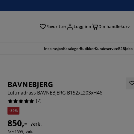
Favoritter
Logg inn
Din handlekurv
Inspirasjon
Kataloger
Butikker
Kundeservice
B2B
Jobb
BAVNEBJERG
Luftmadrass BAVNEBJERG B152xL203xH46
(
7
)
-39%
850,-
/stk.
Før:
1399,- /stk.