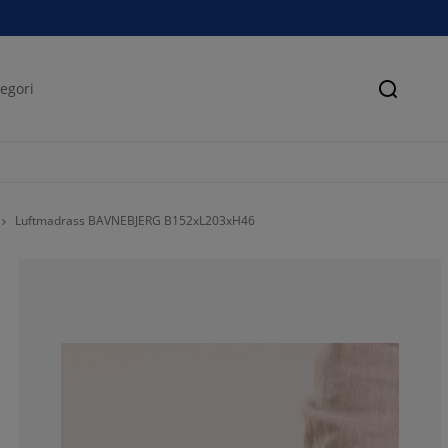
Søk
Luftmadrass BAVNEBJERG B152xL203xH46
100%