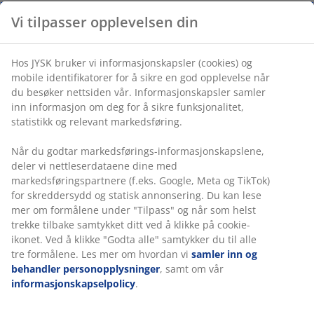
Vi tilpasser opplevelsen din
Varenr.: 5899309
Hos JYSK bruker vi informasjonskapsler (cookies) og
mobile identifikatorer for å sikre en god opplevelse når
du besøker nettsiden vår. Informasjonskapsler samler
Spesifikasjoner
inn informasjon om deg for å sikre funksjonalitet,
statistikk og relevant markedsføring.
Når du godtar markedsførings-informasjonskapslene,
Omtaler
deler vi nettleserdataene dine med
(
0
)
markedsføringspartnere (f.eks. Google, Meta og TikTok)
for skreddersydd og statisk annonsering. Du kan lese
mer om formålene under "Tilpass" og når som helst
trekke tilbake samtykket ditt ved å klikke på cookie-
Levering
ikonet. Ved å klikke "Godta alle" samtykker du til alle
tre formålene. Les mer om hvordan vi
samler inn og
behandler personopplysninger
, samt om vår
informasjonskapselpolicy
.