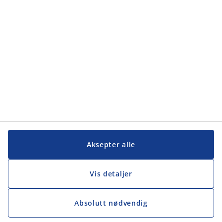
Kundeservice
Kundeservice
JYSK
JYSK
Hovedkontor
Følg JYSK
Aksepter alle
Vis detaljer
Absolutt nødvendig