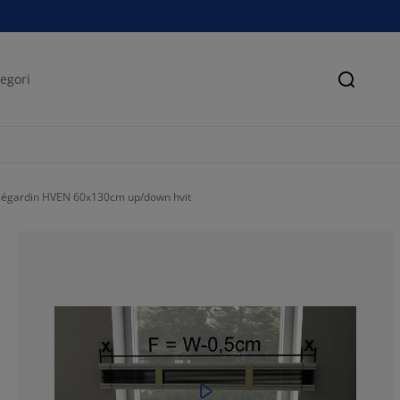
Søk
sségardin HVEN 60x130cm up/down hvit
41.98895027624