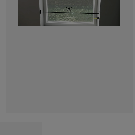
18.78453038674
9.94475138121
6.62983425414
22.6519337016