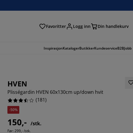
Favoritter
Logg inn
Din handlekurv
Inspirasjon
Kataloger
Butikker
Kundeservice
B2B
Jobb
HVEN
Plisségardin HVEN 60x130cm up/down hvit
(
181
)
-50%
150,-
/stk.
3095%
Før:
299,- /stk.