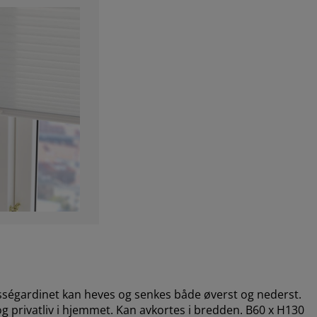
isségardinet kan heves og senkes både øverst og nederst.
g privatliv i hjemmet. Kan avkortes i bredden. B60 x H130