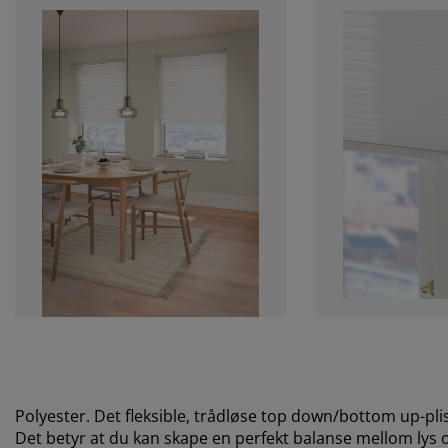
Polyester. Det fleksible, trådløse top down/bottom up-pl
Det betyr at du kan skape en perfekt balanse mellom lys o