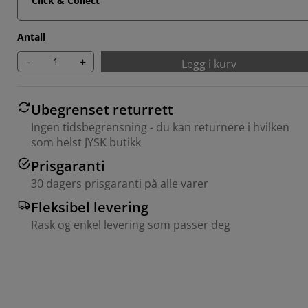
Click & Collect
Antall
-
+
Legg i kurv
Ubegrenset returrett
Ingen tidsbegrensning - du kan returnere i hvilken
som helst JYSK butikk
Prisgaranti
30 dagers prisgaranti på alle varer
Fleksibel levering
Rask og enkel levering som passer deg