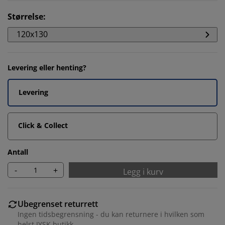
Størrelse
:
120x130
Levering eller henting?
Levering
Click & Collect
Antall
-
+
Legg i kurv
Ubegrenset returrett
Ingen tidsbegrensning - du kan returnere i hvilken som
helst JYSK butikk