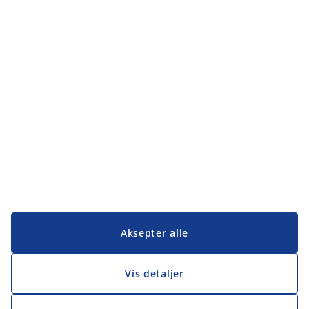
Kategorier
Kundeservice
Kundeservice
JYSK
JYSK
Hovedkontor
Følg JYSK
Aksepter alle
Vis detaljer