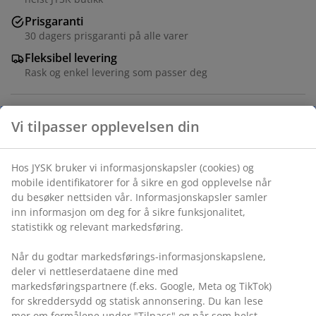
Prisgaranti
30 dagers prisgaranti på alle varer
Fleksibel levering
Rask og enkel levering som passer deg
Vi tilpasser opplevelsen din
Varenr.: 5401423
Monteringsanvisning
Hos JYSK bruker vi informasjonskapsler (cookies) og
mobile identifikatorer for å sikre en god opplevelse når
du besøker nettsiden vår. Informasjonskapsler samler
inn informasjon om deg for å sikre funksjonalitet,
Spesifikasjoner
statistikk og relevant markedsføring.
Når du godtar markedsførings-informasjonskapslene,
Omtaler
deler vi nettleserdataene dine med
markedsføringspartnere (f.eks. Google, Meta og TikTok)
(
954
)
for skreddersydd og statisk annonsering. Du kan lese
mer om formålene under "Tilpass" og når som helst