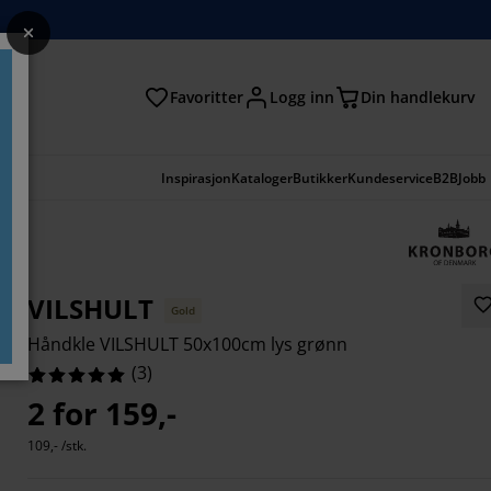
Favoritter
Logg inn
Din handlekurv
Inspirasjon
Kataloger
Butikker
Kundeservice
B2B
Jobb
VILSHULT
Gold
Håndkle VILSHULT 50x100cm lys grønn
(
3
)
2 for 159,-
109,- /stk.