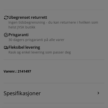
du besøker nettsiden vår. Informasjonskapsler samler
inn informasjon om deg for å sikre funksjonalitet,
statistikk og relevant markedsføring.
Ubegrenset returrett
Ingen tidsbegrensning - du kan returnere i hvilken som
Når du godtar markedsførings-informasjonskapslene,
helst JYSK butikk
deler vi nettleserdataene dine med
markedsføringspartnere (f.eks. Google, Meta og TikTok)
Prisgaranti
for skreddersydd og statisk annonsering. Du kan lese
30 dagers prisgaranti på alle varer
mer om formålene under "Tilpass" og når som helst
Fleksibel levering
trekke tilbake samtykket ditt ved å klikke på cookie-
Rask og enkel levering som passer deg
ikonet. Ved å klikke "Godta alle" samtykker du til alle
tre formålene. Les mer om hvordan vi
samler inn og
behandler personopplysninger
, samt om vår
informasjonskapselpolicy
.
Varenr.: 2141497
Spesifikasjoner