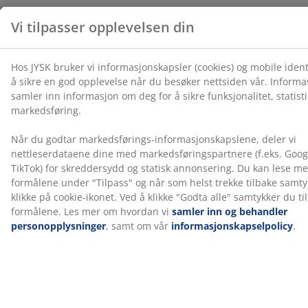
Omtaler
(
38
)
Om merket
Levering