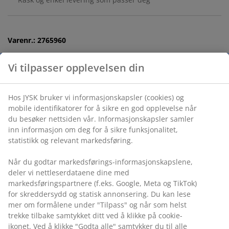
Varenr.: 2765960
Spesifikasjoner
Omtaler
(
152
)
Levering
Vi tilpasser opplevelsen din