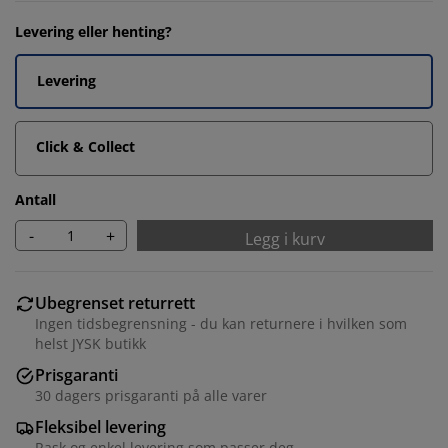
Levering eller henting?
Levering
Click & Collect
Antall
-
+
Legg i kurv
Ubegrenset returrett
Ingen tidsbegrensning - du kan returnere i hvilken som
helst JYSK butikk
Prisgaranti
30 dagers prisgaranti på alle varer
Fleksibel levering
Rask og enkel levering som passer deg