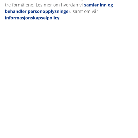
Hos JYSK bruker vi informasjonskapsler (cookies) og mobile
identifikatorer for å sikre en god opplevelse når du besøker
nettsiden vår. Informasjonskapsler samler inn informasjon om 
for å sikre funksjonalitet, statistikk og relevant markedsføring.
Når du godtar markedsførings-informasjonskapslene, deler vi
nettleserdataene dine med markedsføringspartnere (f.eks. Goog
Meta og TikTok) for skreddersydd og statisk annonsering. Du ka
lese mer om formålene under "Tilpass" og når som helst trekke
tilbake samtykket ditt ved å klikke på cookie-ikonet. Ved å klikke
"Godta alle" samtykker du til alle tre formålene. Les mer om hv
vi
samler inn og behandler personopplysninger
, samt om vår
informasjonskapselpolicy
.