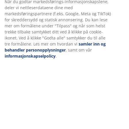
Rask og enkel levering som passer deg
Varenr.: 2520661
Vi tilpasser opplevelsen din
Spesifikasjoner
Hos JYSK bruker vi informasjonskapsler (cookies) og mobile
identifikatorer for å sikre en god opplevelse når du besøker
nettsiden vår. Informasjonskapsler samler inn informasjon om 
Omtaler
for å sikre funksjonalitet, statistikk og relevant markedsføring.
(
57
)
Når du godtar markedsførings-informasjonskapslene, deler vi
nettleserdataene dine med markedsføringspartnere (f.eks. Goog
Meta og TikTok) for skreddersydd og statisk annonsering. Du ka
Levering
lese mer om formålene under "Tilpass" og når som helst trekke
tilbake samtykket ditt ved å klikke på cookie-ikonet. Ved å klikke
"Godta alle" samtykker du til alle tre formålene. Les mer om hv
vi
samler inn og behandler personopplysninger
, samt om vår
informasjonskapselpolicy
.