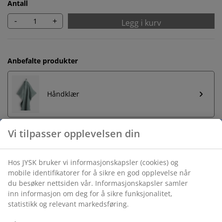
Antall
-
+
Legg i kurv
Anbefalte produkter
Håndklær
Ubegrenset returrett
Ingen tidsbegrensning - du kan returnere i hvilken som
helst JYSK butikk
Prisgaranti
30 dagers prisgaranti på alle varer
Fleksibel levering