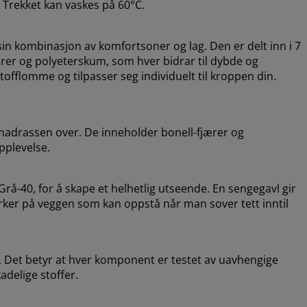
. Trekket kan vaskes på 60°C.
in kombinasjon av komfortsoner og lag. Den er delt inn i 7
rer og polyeterskum, som hver bidrar til dybde og
stofflomme og tilpasser seg individuelt til kroppen din.
madrassen over. De inneholder bonell-fjærer og
pplevelse.
-40, for å skape et helhetlig utseende. En sengegavl gir
erker på veggen som kan oppstå når man sover tett inntil
 Det betyr at hver komponent er testet av uavhengige
adelige stoffer.