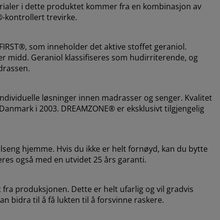
erialer i dette produktet kommer fra en kombinasjon av
®-kontrollert trevirke.
RST®, som inneholder det aktive stoffet geraniol.
 midd. Geraniol klassifiseres som hudirriterende, og
drassen.
dividuelle løsninger innen madrasser og senger. Kvalitet
i Danmark i 2003. DREAMZONE® er eksklusivt tilgjengelig
lseng hjemme. Hvis du ikke er helt fornøyd, kan du bytte
eres også med en utvidet 25 års garanti.
fra produksjonen. Dette er helt ufarlig og vil gradvis
 bidra til å få lukten til å forsvinne raskere.