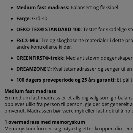
Medium fast madrass:
Balansert og fleksibel
Farge:
Grå-40
OEKO-TEX® STANDARD 100:
Testet for skadelige st
FSC® Mix:
Tre og skogbaserte materialer i dette prod
andre kontrollerte kilder.
GREENFIRST®-trekk:
Med antistøvmiddegenskaper
DREAMZONE®:
Kvalitetsmadrasser og senger til en f
100 dagers prøveperiode og 25 års garanti:
Et påli
Medium fast madrass
En medium fast madrass er et allsidig valg som gir balan
oppleves ulikt fra person til person, gjelder det generelt
omvendt. Madrassen bør være myk eller fast nok til å holde
1 overmadrass med memoryskum
Memoryskum former seg nøyaktig etter kroppen din. Den f