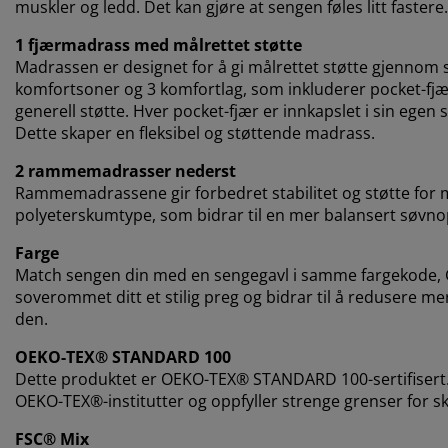
muskler og ledd. Det kan gjøre at sengen føles litt fastere
1 fjærmadrass med målrettet støtte
Madrassen er designet for å gi målrettet støtte gjennom s
komfortsoner og 3 komfortlag, som inkluderer pocket-fjæ
generell støtte. Hver pocket-fjær er innkapslet i sin egen 
Dette skaper en fleksibel og støttende madrass.
2 rammemadrasser nederst
Rammemadrassene gir forbedret stabilitet og støtte for 
polyeterskumtype, som bidrar til en mer balansert søvno
Farge
Match sengen din med en sengegavl i samme fargekode, Grå
soverommet ditt et stilig preg og bidrar til å redusere m
den.
OEKO-TEX® STANDARD 100
Dette produktet er OEKO-TEX® STANDARD 100-sertifisert.
OEKO-TEX®-institutter og oppfyller strenge grenser for sk
FSC® Mix