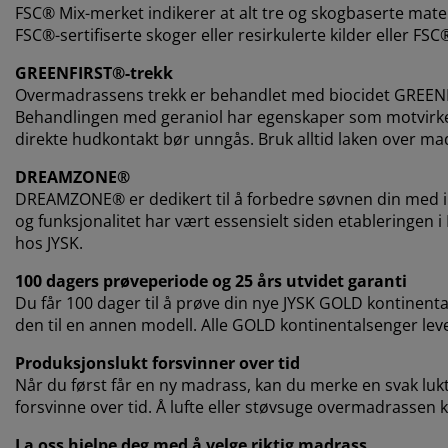
FSC® Mix-merket indikerer at alt tre og skogbaserte mat
FSC®-sertifiserte skoger eller resirkulerte kilder eller FSC
GREENFIRST®-trekk
Overmadrassens trekk er behandlet med biocidet GREENFI
Behandlingen med geraniol har egenskaper som motvirker
direkte hudkontakt bør unngås. Bruk alltid laken over ma
DREAMZONE®
DREAMZONE® er dedikert til å forbedre søvnen din med in
og funksjonalitet har vært essensielt siden etableringen 
hos JYSK.
100 dagers prøveperiode og 25 års utvidet garanti
Du får 100 dager til å prøve din nye JYSK GOLD kontinenta
den til en annen modell. Alle GOLD kontinentalsenger lev
Produksjonslukt forsvinner over tid
Når du først får en ny madrass, kan du merke en svak lukt 
forsvinne over tid. Å lufte eller støvsuge overmadrassen kan
La oss hjelpe deg med å velge riktig madrass