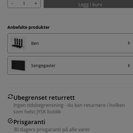
-
+
Legg i kurv
Anbefalte produkter
Ben
Sengegavler
Ubegrenset returrett
Ingen tidsbegrensning - du kan returnere i hvilken
som helst JYSK butikk
Prisgaranti
30 dagers prisgaranti på alle varer