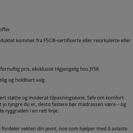
offer
uktet kommer fra FSC®-sertifiserte eller resirkulerte eller
ornuftig pris, eksklusivt tilgjengelig hos JYSK
telig og holdbart valg
sert støtte og moderat tilpasningsevne. Selv om komfort
 at jo tyngre du er, desto fastere bør madrassen være – og
 ryggraden i en rett linje.
ordeler vekten din jevnt, noe som hjelper med å avlaste