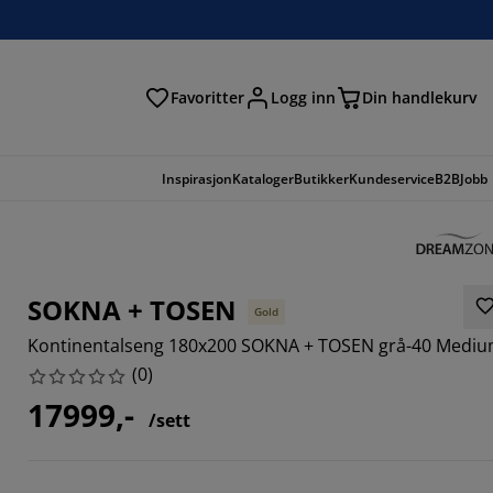
Favoritter
Logg inn
Din handlekurv
Inspirasjon
Kataloger
Butikker
Kundeservice
B2B
Jobb
SOKNA + TOSEN
Gold
Kontinentalseng 180x200 SOKNA + TOSEN grå-40 Medi
(
0
)
17999,-
/sett