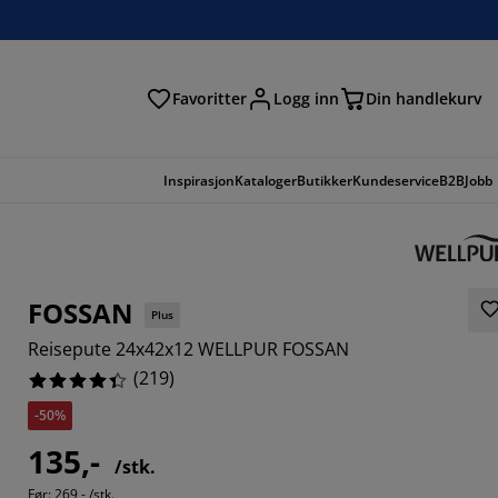
Favoritter
Logg inn
Din handlekurv
Inspirasjon
Kataloger
Butikker
Kundeservice
B2B
Jobb
FOSSAN
Plus
Reisepute 24x42x12 WELLPUR FOSSAN
(
219
)
-50%
135,-
328%
/stk.
Før:
269,- /stk.