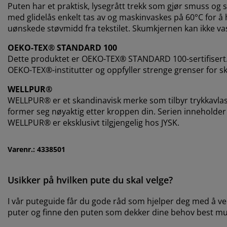
Puten har et praktisk, lysegrått trekk som gjør smuss og s
med glidelås enkelt tas av og maskinvaskes på 60°C for å h
uønskede støvmidd fra tekstilet. Skumkjernen kan ikke va
OEKO-TEX® STANDARD 100
Dette produktet er OEKO-TEX® STANDARD 100-sertifisert.
OEKO-TEX®-institutter og oppfyller strenge grenser for sk
WELLPUR®
WELLPUR® er et skandinavisk merke som tilbyr trykka
former seg nøyaktig etter kroppen din. Serien inneholde
WELLPUR® er eksklusivt tilgjengelig hos JYSK.
Varenr.: 4338501
Usikker på hvilken pute du skal velge?
I vår puteguide får du gode råd som hjelper deg med å velg
puter og finne den puten som dekker dine behov best mu