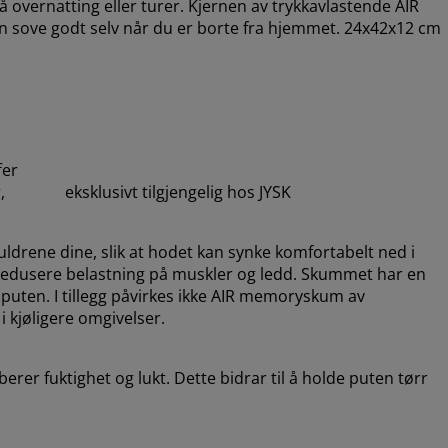
overnatting eller turer. Kjernen av trykkavlastende AIR
an sove godt selv når du er borte fra hjemmet. 24x42x12 cm
fer
r, eksklusivt tilgjengelig hos JYSK
drene dine, slik at hodet kan synke komfortabelt ned i
 redusere belastning på muskler og ledd. Skummet har en
 puten. I tillegg påvirkes ikke AIR memoryskum av
i kjøligere omgivelser.
rer fuktighet og lukt. Dette bidrar til å holde puten tørr