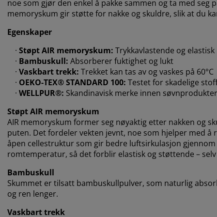
noe som gjør den enkel å pakke sammen og ta med seg på 
memoryskum gir støtte for nakke og skuldre, slik at du k
Egenskaper
·
Støpt AIR memoryskum:
Trykkavlastende og elastisk
·
Bambuskull:
Absorberer fuktighet og lukt
·
Vaskbart trekk:
Trekket kan tas av og vaskes på 60°C
·
OEKO-TEX® STANDARD 100:
Testet for skadelige stof
·
WELLPUR®:
Skandinavisk merke innen søvnprodukte
Støpt AIR memoryskum
AIR memoryskum former seg nøyaktig etter nakken og skul
puten. Det fordeler vekten jevnt, noe som hjelper med å
åpen cellestruktur som gir bedre luftsirkulasjon gjennom
romtemperatur, så det forblir elastisk og støttende – selv 
Bambuskull
Skummet er tilsatt bambuskullpulver, som naturlig absorbe
og ren lenger.
Vaskbart trekk