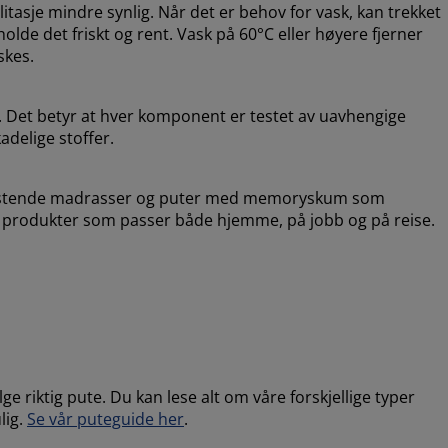
litasje mindre synlig. Når det er behov for vask, kan trekket
olde det friskt og rent. Vask på 60°C eller høyere fjerner
skes.
 Det betyr at hver komponent er testet av uavhengige
adelige stoffer.
vlastende madrasser og puter med memoryskum som
r produkter som passer både hjemme, på jobb og på reise.
e riktig pute. Du kan lese alt om våre forskjellige typer
lig.
Se vår puteguide her
.