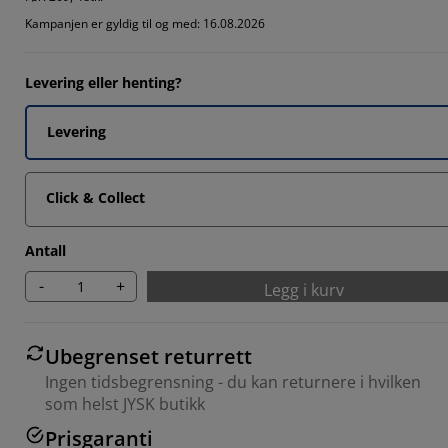
557%
Kampanjen er gyldig til og med: 16.08.2026
3104%
726%
Levering eller henting?
557%
Levering
Click & Collect
Antall
-
+
Legg i kurv
Ubegrenset returrett
Ingen tidsbegrensning - du kan returnere i hvilken
som helst JYSK butikk
Prisgaranti