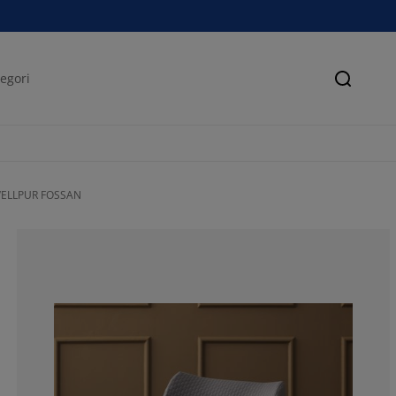
Søk
WELLPUR FOSSAN
76.71232876712