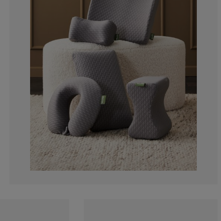
7.76255707762
5.022831050228
2.73972602739
7.76255707762