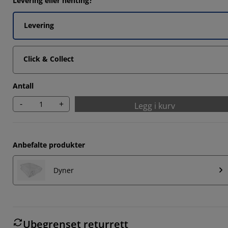
Levering eller henting?
6153%
8463%
Levering
3077%
Click & Collect
2308%
Antall
-
+
Legg i kurv
Anbefalte produkter
Dyner
Ubegrenset returrett