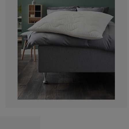
16.15384615384
3.846153846153
3.07692307692
2.30769230769