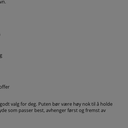
vn.
n
 g
offer
godt valg for deg. Puten bør være høy nok til å holde
høyde som passer best, avhenger først og fremst av