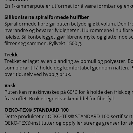
En 1-kammerpute er utformet for å være formbar og enkel 
Silikoniserte spiralformede hulfiber
Spiralformede fibre gir puten betydelig økt volum. Den t
hverandre og bevarer fyldigheten. Hulrommene i hulfibren
følelse. Silikonbelegget gjør fibrene myke og glatte, noe so
filtrer seg sammen. Fyllvekt 1500 g.
Trekk
Trekket er laget av en blanding av bomull og polyester. B
som bidrar til å holde deg komfortabel gjennom natten. Po
over tid, selv ved hyppig bruk.
Vask
Puten kan maskinvaskes på 60°C for å holde den frisk og 
fra stoffet. Bruk et egnet vaskemiddel for fiberfyll.
OEKO-TEX® STANDARD 100
Dette produktet er OEKO-TEX® STANDARD 100-sertifisert.
OEKO-TEX®-institutter og oppfyller strenge grenser for sk