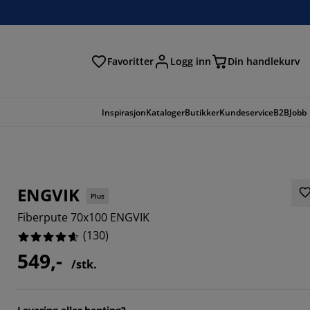
Favoritter
Logg inn
Din handlekurv
Inspirasjon
Kataloger
Butikker
Kundeservice
B2B
Jobb
ENGVIK
Plus
Fiberpute 70x100 ENGVIK
(
130
)
549,-
/stk.
8461%