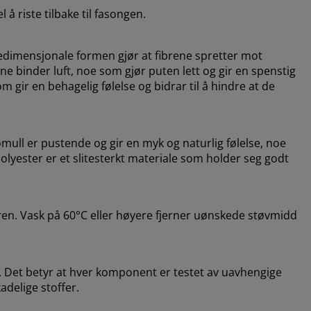
å riste tilbake til fasongen.
redimensjonale formen gjør at fibrene spretter mot
e binder luft, noe som gjør puten lett og gir en spenstig
m gir en behagelig følelse og bidrar til å hindre at de
omull er pustende og gir en myk og naturlig følelse, noe
lyester er et slitesterkt materiale som holder seg godt
ren. Vask på 60°C eller høyere fjerner uønskede støvmidd
 Det betyr at hver komponent er testet av uavhengige
adelige stoffer.