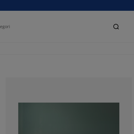
Søk
74.6153846153