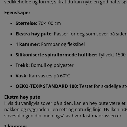
vedlikeholde og forme, slik at du kan nyte en god natts sø
Egenskaper
Størrelse:
70x100 cm
Ekstra høy pute:
Passer for deg som sover på side
1 kammer:
Formbar og fleksibel
Silikoniserte spiralformede hulfiber:
Fyllvekt 1500
Trekk:
Bomull og polyester
Vask:
Kan vaskes på 60°C
OEKO-TEX® STANDARD 100:
Testet for skadelige st
Ekstra høy pute
Hvis du vanligvis sover på siden, kan en høy pute være et 
nakken og ryggraden i en rett og naturlig linje. Hvilken 
sovestillingen din, men også av hvor fast madrassen er.
1 kammer