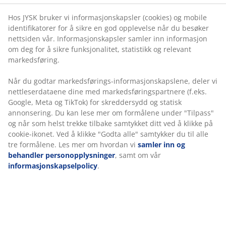
balansert støtte og moderat tilpasningsevne. Selv om
mer om formålene under "Tilpass" og når som helst
komfort oppleves ulikt fra person til person, gjelder det
trekke tilbake samtykket ditt ved å klikke på cookie-
generelt at jo tyngre du er, desto fastere bør
ikonet. Ved å klikke "Godta alle" samtykker du til alle
madrassen være – og omvendt. Madrassen bør være
tre formålene. Les mer om hvordan vi
samler inn og
myk eller fast nok til å holde ryggraden i en rett linje.
behandler personopplysninger
, samt om vår
informasjonskapselpolicy
.
1 overmadrass med lateks
Lateks har en responsiv og fjærende følelse. Det betyr
at madrassen raskt tilpasser seg bevegelsene dine og
gir deg god støtte natt etter natt. En pustende
overmadrass med lateks kan hjelpe deg med å holde
deg tørr og komfortabel, spesielt hvis du ofte blir varm
når du sover. Det kan gjøre at sengen føles litt mykere.
Trekket kan vaskes på 60°C.
1 rammemadrass med målrettet støtte
Rammemadrassen er designet for å gi målrettet støtte
gjennom sin kombinasjon av komfortsoner og lag. Den
er delt inn i 5 komfortsoner og 2 komfortlag, som
inkluderer pocket-fjærer og Comfort+ skum, som hver
bidrar til dybde og generell støtte.
Hver pocket-fjær er