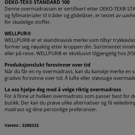
OEKO-TEX® STANDARD 100
Denne overmadrassen er sertifisert etter OEKO-TEX® STAN
og fyllmaterialer til tråder og glidelåser, er testet av u
for skadelige stoffer.
WELLPUR®
WELLPUR® er et skandinavisk merke som tilbyr trykka
former seg nøyaktig etter kroppen din. Sortimentet inne
eller på reise. WELLPUR® er eksklusivt tilgjengelig hos JYS
Produksjonslukt forsvinner over tid
Når du får en ny overmadrass, kan du kanskje merke en sva
gradvis forsvinne over tid. Å lufte eller støvsuge overmadra
La oss hjelpe deg med å velge riktig overmadrass
For å finne ut hvilken overmadrass som passer best for deg
butikk. Der kan du prøve ulike alternativer og få veilednin
madrass og dine personlige preferanser.
Varenr.: 3288332