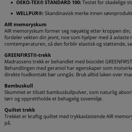
OEKO-TEX® STANDARD 100:
Testet for skadelige st
WELLPUR®:
Skandinavisk merke innen søvnprodukter
AIR memoryskum
AIR memoryskum former seg nøyaktig etter kroppen din, s
fordeler vekten din jevnt, noe som hjelper med å avlaste 
romtemperaturen, så den forblir elastisk og støttende, selv
GREENFIRST®-trekk
Madrassens trekk er behandlet med biocidet GREENFIRST®,
Behandlingen med geraniol har egenskaper som motvirker
direkte hudkontakt bør unngås. Bruk alltid laken over ma
Bambuskull
Skummet er tilsatt bambuskullpulver, som naturlig absorb
tørr og opprettholde et behagelig sovemiljø.
Quiltet trekk
Trekket er kraftig quiltet med trykkavlastende AIR memo
på.