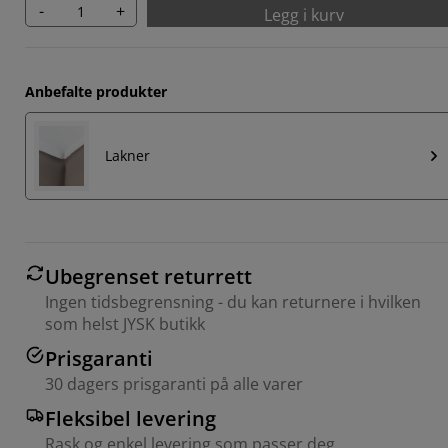
-
+
Legg i kurv
Anbefalte produkter
Lakner
Ubegrenset returrett
Ingen tidsbegrensning - du kan returnere i hvilken
som helst JYSK butikk
Prisgaranti
30 dagers prisgaranti på alle varer
Fleksibel levering
Rask og enkel levering som passer deg