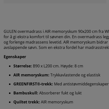
GULEN overmadrass i AIR memoryskum 90x200 cm fra WEL
for å gi ekstra komfort til søvnen din. En overmadrass le
og forlenge madrassens levetid. AIR memoryskum bidrar til
avslappende søvn. Som en ekstra fordel har madrasstre
Egenskaper
Størrelse:
B90 x L200 cm. Høyde: 8 cm
AIR memoryskum:
Trykkavlastende og elastisk
GREENFIRST®-trekk:
Med antistøvmiddegenskaper
Bambuskull:
Absorberer fukt og lukt
Quiltet trekk:
AIR memoryskum