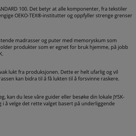
DARD 100. Det betyr at alle komponenter, fra tekstiler
avhengige OEKO-TEX®-institutter og oppfyller strenge grenser
vlastende madrasser og puter med memoryskum som
holder produkter som er egnet for bruk hjemme, på jobb
K.
k lukt fra produksjonen. Dette er helt ufarlig og vil
ssen kan bidra til å få lukten til å forsvinne raskere.
, kan du lese våre guider eller besøke din lokale JYSK-
g i å velge det rette valget basert på underliggende