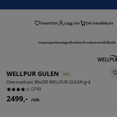
Favoritter
Logg inn
Din handlekurv
Inspirasjon
Kataloger
Butikker
Kundeservice
B2B
Jobb
WELLPUR GULEN
Gold
Overmadrass 90x200 WELLPUR GULEN grå
(
216
)
2499,-
/stk.
222%