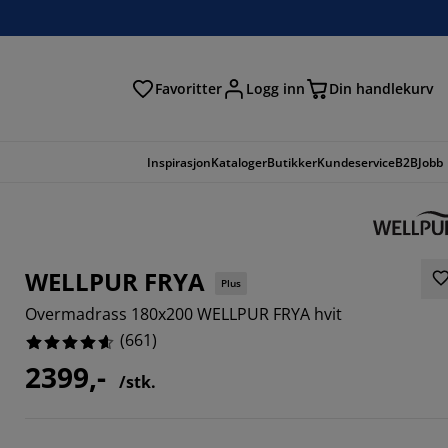
Favoritter
Logg inn
Din handlekurv
Inspirasjon
Kataloger
Butikker
Kundeservice
B2B
Jobb
WELLPUR FRYA
Plus
Overmadrass 180x200 WELLPUR FRYA hvit
(
661
)
2399,-
/stk.
641%