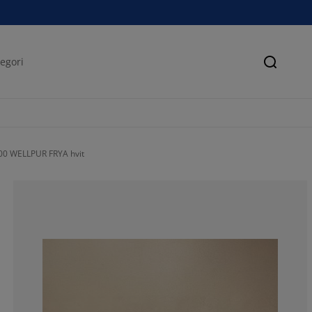
Søk
0 WELLPUR FRYA hvit
81.54311649016