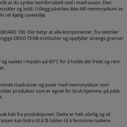
lik at du synker komfortabelt ned i madrassen. Den
muskler og ledd. I tillegg påvirkes ikke AIR memoryskum av
 i et kjølig sovemiljø.
DARD 100. Det betyr at alle komponenter, fra tekstiler
avhengige OEKO-TEX®-institutter og oppfyller strenge grenser
og vaskes i maskin på 60°C for å holde det friskt og rent.
et.
vlastende madrasser og puter med memoryskum som
holder produkter som er egnet for bruk hjemme, på jobb
K.
k lukt fra produksjonen. Dette er helt ufarlig og vil
ssen kan bidra til å få lukten til å forsvinne raskere.