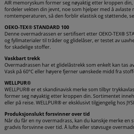
AIR memoryskum former seg nøyaktig etter kroppen din, s
fordeler vekten din jevnt, noe som hjelper med å avlaste 
romtemperaturen, så den forblir elastisk og støttende, selv
OEKO-TEX® STANDARD 100
Denne overmadrassen er sertifisert etter OEKO-TEX® STAN
og fyllmaterialer til tråder og glidelåser, er testet av u
for skadelige stoffer.
Vaskbart trekk
Overmadrassen har et glidelåstrekk som enkelt kan tas av 
Vask på 60°C eller høyere fjerner uønskede midd fra stoff
WELLPUR®
WELLPUR® er et skandinavisk merke som tilbyr trykka
former seg nøyaktig etter kroppen din. Sortimentet inne
eller på reise. WELLPUR® er eksklusivt tilgjengelig hos JYS
Produksjonslukt forsvinner over tid
Når du får en ny overmadrass, kan du kanskje merke en sva
gradvis forsvinne over tid. Å lufte eller støvsuge overmadra