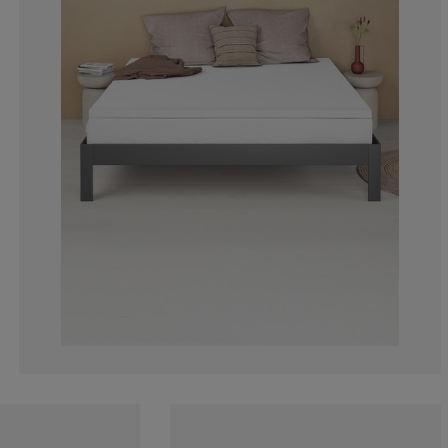
10.43872919818
2.118003025718
1.664145234493
4.236006051437