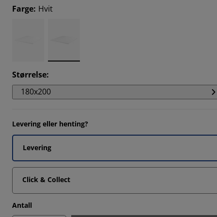
457%
Farge
:
Hvit
608%
1922%
216%
Størrelse
:
180x200
Levering eller henting?
Levering
Click & Collect
Antall