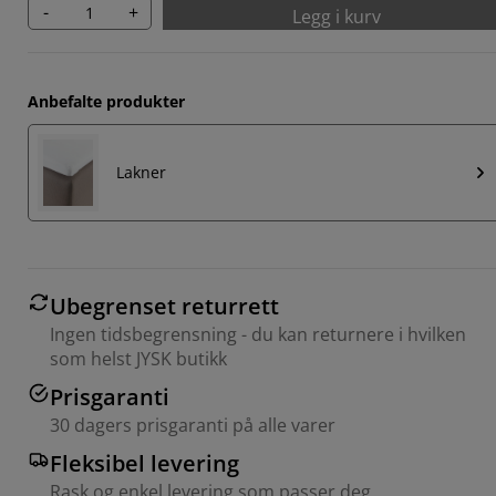
-
+
Legg i kurv
Anbefalte produkter
Lakner
Ubegrenset returrett
Ingen tidsbegrensning - du kan returnere i hvilken
som helst JYSK butikk
Prisgaranti
30 dagers prisgaranti på alle varer
Fleksibel levering
Rask og enkel levering som passer deg