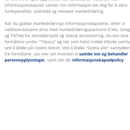
memoryskum som former seg nøyaktig etter kroppen
din. Sortimentet inneholder produkter som er egnet
for bruk hjemme, på jobb eller på reise. WELLPUR® er
eksklusivt tilgjengelig hos JYSK.
Produksjonslukt forsvinner over tid
Når du får en ny overmadrass, kan du kanskje merke
en svak lukt fra produksjonen. Dette er helt ufarlig og
vil gradvis forsvinne over tid. Å lufte eller støvsuge
overmadrassen kan bidra til å få lukten til å forsvinne
raskere.
La oss hjelpe deg med å velge riktig overmadrass
For å finne ut hvilken overmadrass som passer best for
deg, kan du lese våre guider eller besøke din lokale
JYSK-butikk. Der kan du prøve ulike alternativer og få
veiledning i å velge det rette valget basert på
underliggende madrass og dine personlige
preferanser.