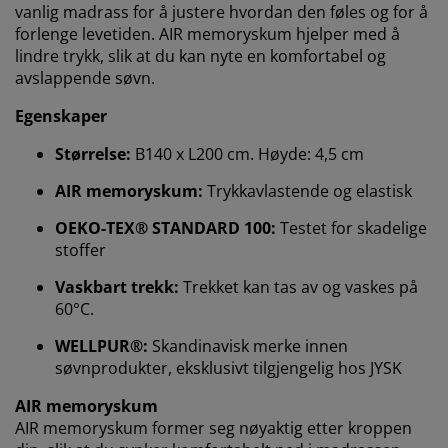
vanlig madrass for å justere hvordan den føles og for å
forlenge levetiden. AIR memoryskum hjelper med å
lindre trykk, slik at du kan nyte en komfortabel og
avslappende søvn.
Egenskaper
Størrelse:
B140 x L200 cm. Høyde: 4,5 cm
AIR memoryskum:
Trykkavlastende og elastisk
OEKO-TEX® STANDARD 100:
Testet for skadelige
Vi tilpasser opplevelsen din
stoffer
Vaskbart trekk:
Trekket kan tas av og vaskes på
Hos JYSK bruker vi informasjonskapsler (cookies) og
60°C.
mobile identifikatorer for å sikre en god opplevelse når
WELLPUR®:
Skandinavisk merke innen
du besøker nettsiden vår. Informasjonskapsler samler
inn informasjon om deg for å sikre funksjonalitet,
søvnprodukter, eksklusivt tilgjengelig hos JYSK
statistikk og relevant markedsføring.
AIR memoryskum
AIR memoryskum former seg nøyaktig etter kroppen
Når du godtar markedsførings-informasjonskapslene,