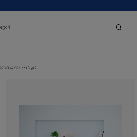
Søk
00 WELLPUR FRYA grå
77.87234042553