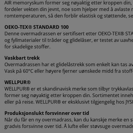
AIR memoryskum former seg nøyaktig etter kroppen din, s
fordeler vekten din jevnt, noe som hjelper med å avlaste 
romtemperaturen, så den forblir elastisk og støttende, selv
OEKO-TEX® STANDARD 100
Denne overmadrassen er sertifisert etter OEKO-TEX® STAN
og fyllmaterialer til tråder og glidelåser, er testet av u
for skadelige stoffer.
Vaskbart trekk
Overmadrassen har et glidelåstrekk som enkelt kan tas av 
Vask på 60°C eller høyere fjerner uønskede midd fra stoff
WELLPUR®
WELLPUR® er et skandinavisk merke som tilbyr trykka
former seg nøyaktig etter kroppen din. Sortimentet inne
eller på reise. WELLPUR® er eksklusivt tilgjengelig hos JYS
Produksjonslukt forsvinner over tid
Når du får en ny overmadrass, kan du kanskje merke en sva
gradvis forsvinne over tid. Å lufte eller støvsuge overmadra