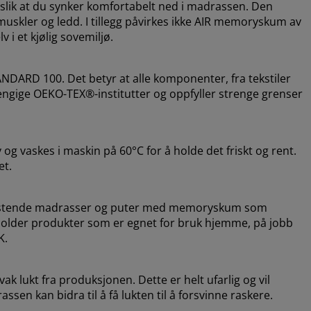
lik at du synker komfortabelt ned i madrassen. Den
muskler og ledd. I tillegg påvirkes ikke AIR memoryskum av
 i et kjølig sovemiljø.
DARD 100. Det betyr at alle komponenter, fra tekstiler
avhengige OEKO-TEX®-institutter og oppfyller strenge grenser
og vaskes i maskin på 60°C for å holde det friskt og rent.
et.
vlastende madrasser og puter med memoryskum som
holder produkter som er egnet for bruk hjemme, på jobb
K.
k lukt fra produksjonen. Dette er helt ufarlig og vil
ssen kan bidra til å få lukten til å forsvinne raskere.