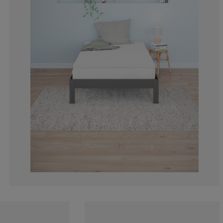
13.19148936170
2.978723404255
2.127659574468
3.829787234042