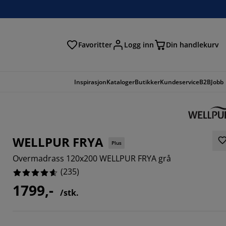
Favoritter
Logg inn
Din handlekurv
Inspirasjon
Kataloger
Butikker
Kundeservice
B2B
Jobb
WELLPUR FRYA
Plus
Overmadrass 120x200 WELLPUR FRYA grå
(
235
)
1799,-
/stk.
192%