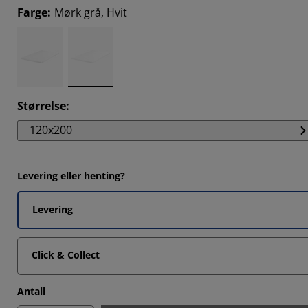
2127%
Farge
:
Mørk grå, Hvit
3195%
085%
553%
Størrelse
:
120x200
Levering eller henting?
Levering
Click & Collect
Antall