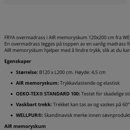
FRYA overmadrass i AIR memoryskum 120x200 cm fra WELLP
En overmadrass legges på toppen av en vanlig madrass for
AIR memoryskum hjelper med å lindre trykk, slik at du k
Egenskaper
Størrelse:
B120 x L200 cm. Høyde: 4,5 cm
AIR memoryskum:
Trykkavlastende og elastisk
OEKO-TEX® STANDARD 100:
Testet for skadelige st
Vaskbart trekk:
Trekket kan tas av og vaskes på 60°
WELLPUR®:
Skandinavisk merke innen søvnprodukter
AIR memoryskum