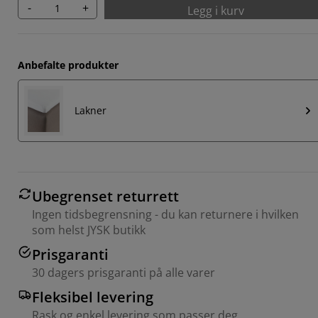
-
+
Legg i kurv
Anbefalte produkter
Lakner
Ubegrenset returrett
Ingen tidsbegrensning - du kan returnere i hvilken
som helst JYSK butikk
Prisgaranti
30 dagers prisgaranti på alle varer
Fleksibel levering
Rask og enkel levering som passer deg