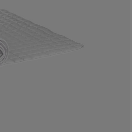
6.45161290322
9.67741935483
9.67741935483
3.22580645161