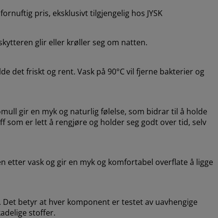
ornuftig pris, eksklusivt tilgjengelig hos JYSK
kytteren glir eller krøller seg om natten.
 det friskt og rent. Vask på 90°C vil fjerne bakterier og
mull gir en myk og naturlig følelse, som bidrar til å holde
f som er lett å rengjøre og holder seg godt over tid, selv
en etter vask og gir en myk og komfortabel overflate å ligge
 Det betyr at hver komponent er testet av uavhengige
adelige stoffer.