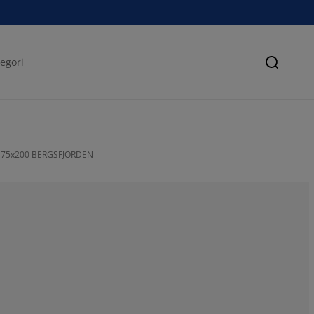
Søk
r 75x200 BERGSFJORDEN
70.9677419354