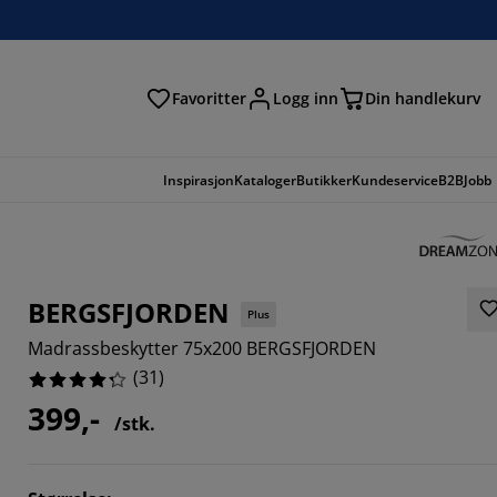
Favoritter
Logg inn
Din handlekurv
Inspirasjon
Kataloger
Butikker
Kundeservice
B2B
Jobb
BERGSFJORDEN
Plus
Madrassbeskytter 75x200 BERGSFJORDEN
(
31
)
399,-
/stk.
8387%