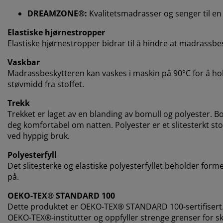
DREAMZONE®:
Kvalitetsmadrasser og senger til en f
Elastiske hjørnestropper
Elastiske hjørnestropper bidrar til å hindre at madrassbes
Vaskbar
Madrassbeskytteren kan vaskes i maskin på 90°C for å holde
støvmidd fra stoffet.
Trekk
Trekket er laget av en blanding av bomull og polyester. Bo
deg komfortabel om natten. Polyester er et slitesterkt stof
ved hyppig bruk.
Polyesterfyll
Det slitesterke og elastiske polyesterfyllet beholder form
på.
OEKO-TEX® STANDARD 100
Dette produktet er OEKO-TEX® STANDARD 100-sertifisert.
OEKO-TEX®-institutter og oppfyller strenge grenser for sk