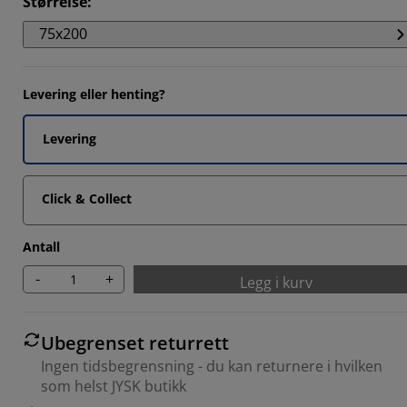
Størrelse
:
5806%
75x200
871%
871%
Levering eller henting?
2903%
Levering
Click & Collect
Antall
-
+
Legg i kurv
Ubegrenset returrett
Ingen tidsbegrensning - du kan returnere i hvilken
som helst JYSK butikk