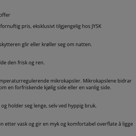
offer
ornuftig pris, eksklusivt tilgjengelig hos JYSK
kytteren glir eller krøller seg om natten.
de den frisk og ren.
emperaturregulerende mikrokapsler. Mikrokapslene bidrar
om en forfriskende kjølig side eller en vanlig side.
e og holder seg lenge, selv ved hyppig bruk.
en etter vask og gir en myk og komfortabel overflate å ligge