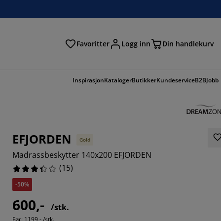
Favoritter
Logg inn
Din handlekurv
Inspirasjon
Kataloger
Butikker
Kundeservice
B2B
Jobb
EFJORDEN
Gold
Madrassbeskytter 140x200 EFJORDEN
(
15
)
-50%
600,-
33336%
/stk.
Før:
1199,- /stk.