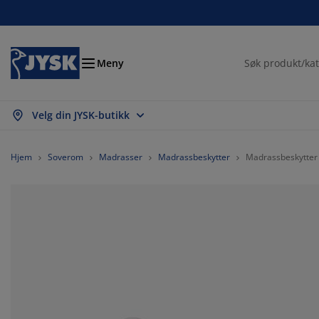
Senger og madrasser
Inngangsparti
Oppbevaring
Spisestue
Baderom
Gardiner
Soverom
Interiør
Kontor
Hage
Stue
Meny
Velg din JYSK-butikk
s alle
s alle
s alle
s alle
s alle
s alle
s alle
s alle
s alle
s alle
s alle
drasser
mmemadrasser
ndklær
ntormøbler
faer
rd
rderobe
tremøbler
rdigsydde gardiner
gemøbler
korasjon
Hjem
Soverom
Madrasser
Madrassbeskytter
Madrassbeskytter
nger
ndbare madrasser
kstiler
pbevaring
oler
oler
pbevaring
l veggen
llegardiner
geputer
kstiler
endørsoppbevaring
ner
ummadrasser
deromstilbehør
rd
pbevaring
tremøbler
åoppbevaring
mellgardiner
l bordet
lskjerming til uteplassen
lbehør og pleie
deputer
ntinentalsenger
sk og stryk
pbevaring
åoppbevaring
kstiler
rsienner
l veggen
getilbehør
 benker
lbehør og pleie
ngetøy
gulerbare senger
isségardiner
økken