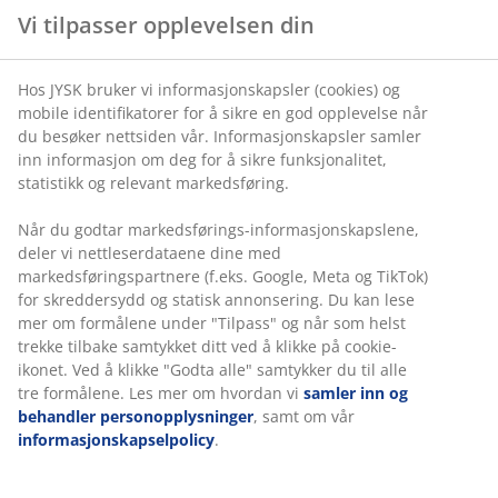
komfort hele natten. Skummadrasser gir god stabilitet
og er gode til å forme seg etter kroppen.
Egenskaper
Størrelse:
B60 x L120 cm. Høyde: 5 cm
Fast madrass:
Stabil og støttende
Polyeterskum:
Gir fast støtte
OEKO-TEX® STANDARD 100:
Testet for skadelige
stoffer
Vendbar:
Forlenger madrassens levetid
Fast madrass
En fast madrass bidrar til å fordele kroppsvekten jevnt,
noe som gir en stabil liggeflate og forbedret støtte
gjennom hele natten.
Polyeterskum
Polyeterskum er en vanlig type skum som gir fast