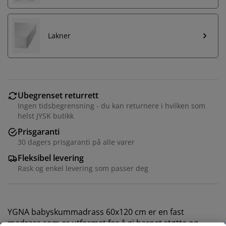
Lakner
Ubegrenset returrett
Ingen tidsbegrensning - du kan returnere i hvilken som
helst JYSK butikk
Prisgaranti
30 dagers prisgaranti på alle varer
Fleksibel levering
Rask og enkel levering som passer deg
YGNA babyskummadrass 60x120 cm er en fast
madrass som er utformet for å gi barnet støtte og