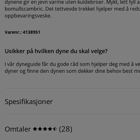
dynene gir en jevn varme uten kuldebroer. Mykt, lett fyll a
bomullscambric. Det tettvevde trekket hjelper med å red
oppbevaringsveske.
Varenr.: 4138951
Usikker på hvilken dyne du skal velge?
I vår dyneguide får du gode råd som hjelper deg med å velg
dyner og finne den dynen som dekker dine behov best mu
Spesifikasjoner
(
28
)
Omtaler