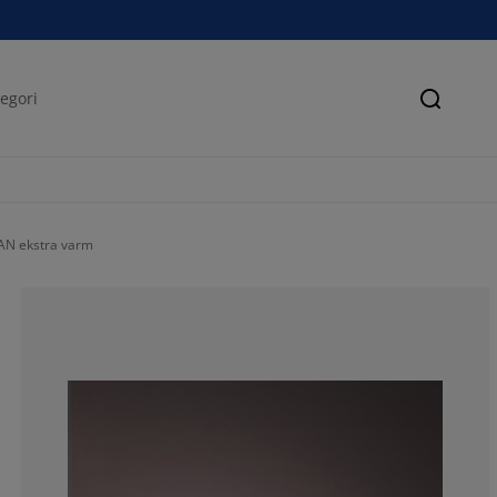
Søk
AN ekstra varm
78.5714285714