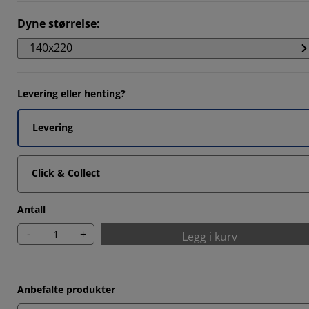
7142%
Dyne størrelse
:
7142%
140x220
8571%
8571%
Levering eller henting?
Levering
Click & Collect
Antall
-
+
Legg i kurv
Anbefalte produkter