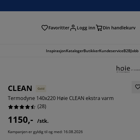
Favoritter
Logg inn
Din handlekurv
Inspirasjon
Kataloger
Butikker
Kundeservice
B2B
Jobb
CLEAN
Gold
Termodyne 140x220 Høie CLEAN ekstra varm
(
28
)
1150,-
/stk.
2857%
Kampanjen er gyldig til og med: 16.08.2026