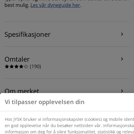
best mulig.
Les vår dyneguide her
.
Spesifikasjoner
Omtaler
(
190
)
Om merket
Levering