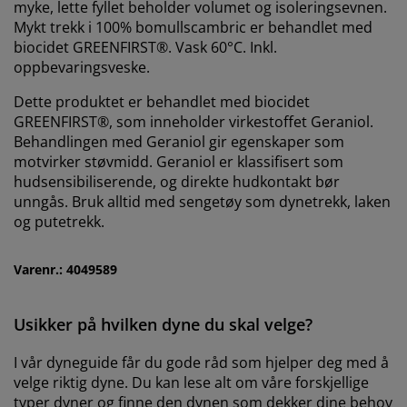
myke, lette fyllet beholder volumet og isoleringsevnen.
Mykt trekk i 100% bomullscambric er behandlet med
Hos JYSK bruker vi informasjonskapsler (cookies) og
biocidet GREENFIRST®. Vask 60°C. Inkl.
mobile identifikatorer for å sikre en god opplevelse når
oppbevaringsveske.
du besøker nettsiden vår. Informasjonskapsler samler
inn informasjon om deg for å sikre funksjonalitet,
Dette produktet er behandlet med biocidet
statistikk og relevant markedsføring.
GREENFIRST®, som inneholder virkestoffet Geraniol.
Behandlingen med Geraniol gir egenskaper som
Når du godtar markedsførings-informasjonskapslene,
motvirker støvmidd. Geraniol er klassifisert som
deler vi nettleserdataene dine med
hudsensibiliserende, og direkte hudkontakt bør
markedsføringspartnere (f.eks. Google, Meta og TikTok)
unngås. Bruk alltid med sengetøy som dynetrekk, laken
for skreddersydd og statisk annonsering. Du kan lese
mer om formålene under "Tilpass" og når som helst
og putetrekk.
trekke tilbake samtykket ditt ved å klikke på cookie-
ikonet. Ved å klikke "Godta alle" samtykker du til alle
Varenr.: 4049589
tre formålene. Les mer om hvordan vi
samler inn og
behandler personopplysninger
, samt om vår
informasjonskapselpolicy
.
Usikker på hvilken dyne du skal velge?
I vår dyneguide får du gode råd som hjelper deg med å
velge riktig dyne. Du kan lese alt om våre forskjellige
typer dyner og finne den dynen som dekker dine behov